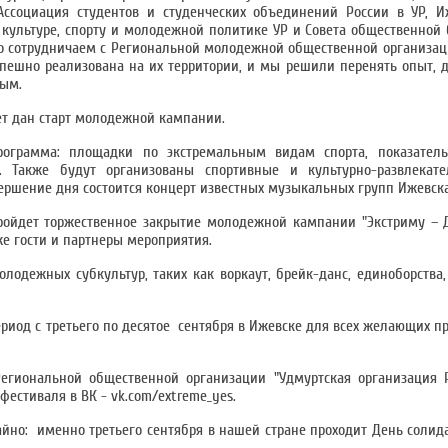
Ассоциация студентов и студенческих объединений России в УР, И
ультуре, спорту и молодежной политике УР и Совета общественной б
о сотрудничаем с Региональной молодежной общественной организац
пешно реализована на их территории, и мы решили перенять опыт, д
ным.
дет дан старт молодежной кампании.
рограмма: площадки по экстремальным видам спорта, показател
. Также будут организованы спортивные и культурно-развлекат
ершение дня состоится концерт известных музыкальных групп Ижевска
ройдет торжественное закрытие молодежной кампании "Экстриму – 
же гости и партнеры мероприятия.
лодежных субкультур, таких как воркаут, брейк-данс, единоборства,
период с третьего по десятое сентября в Ижевске для всех желающих 
егиональной общественной организации "Удмуртская организация Р
естиваля в ВК - vk.com/extreme_yes.
айно: именно третьего сентября в нашей стране проходит День солида