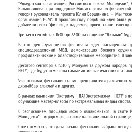
"Удмуртская организация Российского Союза Молодежи", 
Калашникова при поддержке Министерства по физической к
говорит руководитель проекта Юлия Вершинина. – Мы тесн
организация РСМ". В прошлом году подобная идея была ус
добавили своих "фишек", и надеемся, проект станет ежегод
Третьего сентября с 16:00 до 22:00 на стадионе "Динамо" бу
В этот день участников фестиваля ждет насыщенная п
спецподразделений МВД, демонстрация боевого оружия
профилактические и благотворительные мероприятия. В зав
Десятого сентября в 15:30 у Монумента дружбы народов п
НЕТ!", где будут отмечены самые активные участники, а так
Участниками фестиваля станут представители различных мо
джимббар, слэклайн и других.
В рамках кампании "Экстриму – ДА! Экстремизму – НЕТ!" в 
обучающие мастер-классы по экстремальным видам спорта.
С расписанием площадок можно ознакомиться на сайте Р
Молодежи" – утрорсм.рф, а также на официальной странице ф
Стоит отметить, что дата начала фестиваля выбрана неслуч