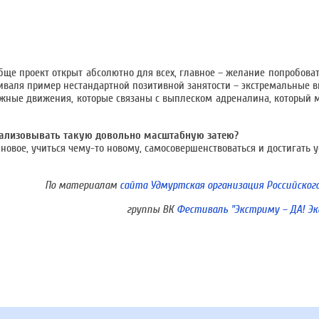
бще проект открыт абсолютно для всех, главное – желание попробоват
валя пример нестандартной позитивной занятости – экстремальные в
жные движения, которые связаны с выплеском адреналина, который 
реализовывать такую довольно масштабную затею?
 новое, учиться чему-то новому, самосовершенствоваться и достигать 
По материалам
сайта Удмуртская организация Российског
группы ВК
Фестиваль "Экстриму – ДА! Эк