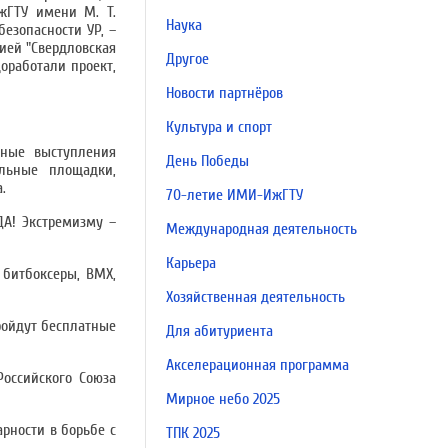
жГТУ имени М. Т.
Наука
езопасности УР, –
ией "Свердловская
Другое
оработали проект,
Новости партнёров
Культура и спорт
ьные выступления
День Победы
ельные площадки,
.
70-летие ИМИ-ИжГТУ
ДА! Экстремизму –
Международная деятельность
Карьера
 битбоксеры, BMX,
Хозяйственная деятельность
пройдут бесплатные
Для абитуриента
Акселерационная программа
оссийского Союза
Мирное небо 2025
рности в борьбе с
ТПК 2025