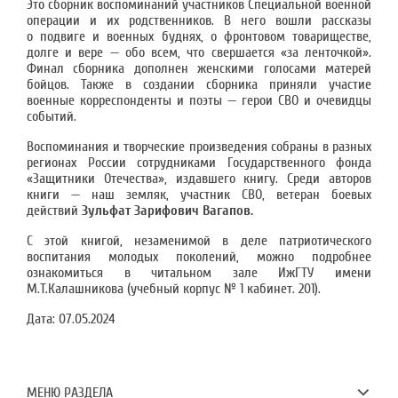
Это сборник воспоминаний участников Специальной военной
операции и их родственников. В него вошли рассказы
о подвиге и военных буднях, о фронтовом товариществе,
долге и вере — обо всем, что свершается «за ленточкой».
Финал сборника дополнен женскими голосами матерей
бойцов. Также в создании сборника приняли участие
военные корреспонденты и поэты — герои СВО и очевидцы
событий.
Воспоминания и творческие произведения собраны в разных
регионах России сотрудниками Государственного фонда
«Защитники Отечества», издавшего книгу. Среди авторов
книги — наш земляк, участник СВО, ветеран боевых
действий
Зульфат Зарифович Вагапов.
С этой книгой, незаменимой в деле патриотического
воспитания молодых поколений, можно подробнее
ознакомиться в читальном зале ИжГТУ имени
М.Т.Калашникова (учебный корпус № 1 кабинет. 201).
Дата:
07.05.2024
МЕНЮ РАЗДЕЛА