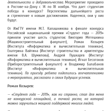
деятельности и добровольчества.
Мероприятие проходило
в Ростове-на-Дону с 14 по 18 ноября. Что дает студентам
победа в конкурсе? Перспективы дальнейшего роста
и стремление к новым достижениям. Надеемся, они у них
будут.
От ИжГТУ имени М.Т. Калашникова в финале конкурса
Российской национальной премии «Студент года — 2019»
приняли участие шесть студентов: Виктория Метешкина
(Машиностроительный факультет), Роман Козырев
(Института «Информатика и вычислительная техника»),
Екатерина Вайтина (Институт строительства и архитектуры
имени В.А. Шумилова), Андрей Пушкарев (Институт
«Информатика и вычислительная техника»), Игнат Бесогонов
(Приборостроительный факультет) и Владимир Балабанов
(Институт «Информатика и вычислительная
техника»).
По приезду ребята поделились впечатлениями
о мероприятии, рассказали о своих будущих успехах.
Роман Козырев
:
— «
Студент года — 2019», как ни странно, стал для меня
не конкурсной площадкой, а точкой роста, на которой
можно заручиться мощной поддержкой многих людей.