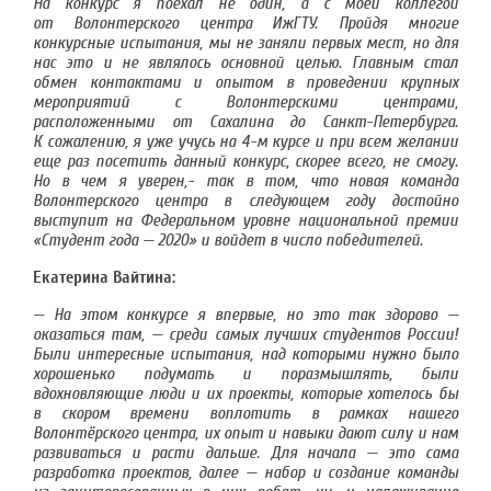
На конкурс я поехал не один, а с моей коллегой
от Волонтерского центра ИжГТУ. Пройдя многие
конкурсные испытания, мы не заняли первых мест, но для
нас это и не являлось основной целью. Главным стал
обмен контактами и опытом в проведении крупных
мероприятий с Волонтерскими центрами,
расположенными от Сахалина до Санкт-Петербурга.
К сожалению, я уже учусь на 4-м курсе и при всем желании
еще раз посетить данный конкурс, скорее всего, не смогу.
Но в чем я уверен,- так в том, что новая команда
Волонтерского центра в следующем году достойно
выступит на Федеральном уровне национальной премии
«Студент года — 2020» и войдет в число победителей.
Екатерина Вайтина
:
—
На этом конкурсе я впервые, но это так здорово —
оказаться там, — среди самых лучших студентов России!
Были интересные испытания, над которыми нужно было
хорошенько подумать и поразмышлять, были
вдохновляющие люди и их проекты, которые хотелось бы
в скором времени воплотить в рамках нашего
Волонтёрского центра, их опыт и навыки дают силу и нам
развиваться и расти дальше. Для начала — это сама
разработка проектов, далее — набор и создание команды