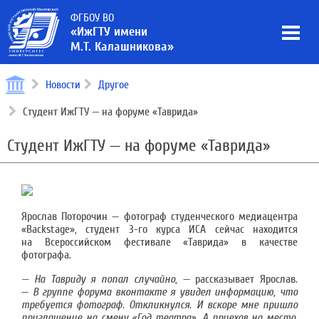
ФГБОУ ВО
«ИжГТУ имени
М.Т. Калашникова»
Новости
Другое
Студент ИжГТУ — на форуме «Таврида»
Студент ИжГТУ — на форуме «Таврида»
Ярослав Поторочин — фотограф студенческого медиацентра
«Backstage», студент 3-го курса ИСА сейчас находится
на Всероссийском фестивале «Таврида» в качестве
фотографа.
— На Тавриду я попал случайно
, — рассказывает Ярослав.
—
В группе форума вконтакте я увидел информацию, что
требуется фотограф. Откликнулся. И вскоре мне пришло
приглашение на смену «Год театра». А приехав на место,