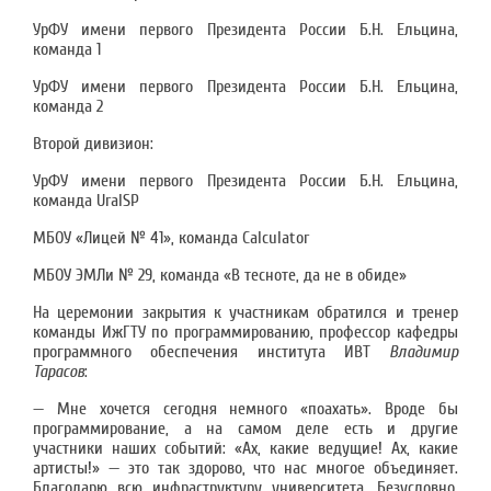
УрФУ имени первого Президента России Б.Н. Ельцина,
команда 1
УрФУ имени первого Президента России Б.Н. Ельцина,
команда 2
Второй дивизион:
УрФУ имени первого Президента России Б.Н. Ельцина,
команда UralSP
МБОУ «Лицей № 41», команда Calculator
МБОУ ЭМЛи № 29, команда «В тесноте, да не в обиде»
На церемонии закрытия к участникам обратился и тренер
команды ИжГТУ по программированию, профессор кафедры
программного обеспечения института ИВТ
Владимир
Тарасов
:
— Мне хочется сегодня немного «поахать». Вроде бы
программирование, а на самом деле есть и другие
участники наших событий: «Ах, какие ведущие! Ах, какие
артисты!» — это так здорово, что нас многое объединяет.
Благодарю всю инфраструктуру университета. Безусловно,