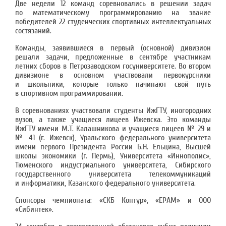
Две недели 12 команд соревновались в решении задач
по математическому программированию на звание
победителей 22 студенческих спортивных интеллектуальных
состязаний.
Команды, заявившиеся в первый (основной) дивизион
решали задачи, предложенные в сентябре участникам
летних сборов в Петрозаводском госуниверситете. Во втором
дивизионе в основном участвовали первокурсники
и школьники, которые только начинают свой путь
в спортивном программировании.
В соревнованиях участвовали студенты ИжГТУ, иногородних
вузов, а также учащиеся лицеев Ижевска. Это команды
ИжГТУ имени М.Т. Калашникова и учащиеся лицеев № 29 и
№ 41 (г. Ижевск), Уральского федерального университета
имени первого Президента России Б.Н. Ельцина, Высшей
школы экономики (г. Пермь), Университета «Иннополис»,
Тюменского индустриального университета, Сибирского
государственного университета телекоммуникаций
и информатики, Казанского федерального университета.
Спонсоры чемпионата: «СКБ Контур», «EPAM» и ООО
«Сибинтек».