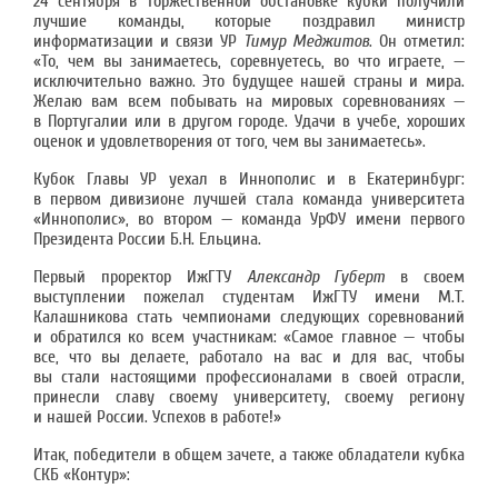
24 сентября в торжественной обстановке кубки получили
лучшие команды, которые поздравил министр
информатизации и связи УР
Тимур Меджитов
. Он отметил:
«То, чем вы занимаетесь, соревнуетесь, во что играете, —
исключительно важно. Это будущее нашей страны и мира.
Желаю вам всем побывать на мировых соревнованиях —
в Португалии или в другом городе. Удачи в учебе, хороших
оценок и удовлетворения от того, чем вы занимаетесь».
Кубок Главы УР уехал в Иннополис и в Екатеринбург:
в первом дивизионе лучшей стала команда университета
«Иннополис», во втором — команда УрФУ имени первого
Президента России Б.Н. Ельцина.
Первый проректор ИжГТУ
Александр Губерт
в своем
выступлении пожелал студентам ИжГТУ имени М.Т.
Калашникова стать чемпионами следующих соревнований
и обратился ко всем участникам: «Самое главное — чтобы
все, что вы делаете, работало на вас и для вас, чтобы
вы стали настоящими профессионалами в своей отрасли,
принесли славу своему университету, своему региону
и нашей России. Успехов в работе!»
Итак, победители в общем зачете, а также обладатели кубка
СКБ «Контур»: