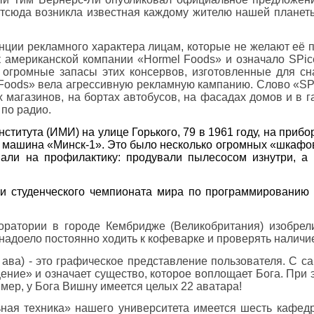
 отсюда возникла известная каждому жителю нашей планет
нции рекламного характера лицам, которые не желают её 
к американской компании «Hormel Foods» и означало SPic
 огромные запасы этих консервов, изготовленные для с
l Foods» вела агрессивную рекламную кампанию. Слово «S
х магазинов, на бортах автобусов, на фасадах домов и в г
по радио.
ститута (ИМИ) на улице Горького, 79 в 1961 году, на приб
я машина «Минск-1». Это было несколько огромных «шкафо
али на профилактику: продували пылесосом изнутри, а 
и студенческого чемпионата мира по программированию
оратории в городе Кембридже (Великобритания) изобрел
надоело постоянно ходить к кофеварке и проверять наличи
 ава) - это графическое представление пользователя. С с
ние» и означает существо, которое воплощает Бога. При э
мер, у Бога Вишну имеется целых 22 аватара!
ьная техника» нашего университета имеется шесть кафед