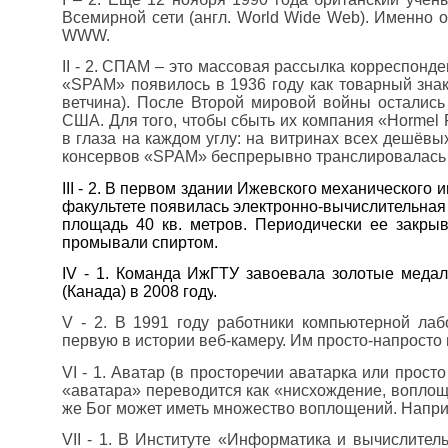
Всемирной сети (англ. World Wide Web). Именно
WWW.
II
- 2. СПАМ – это массовая рассылка корреспонде
«SPAM» появилось в 1936 году как товарный зна
ветчина). После Второй мировой войны остались
США. Для того, чтобы сбыть их компания «Horme
в глаза на каждом углу: на витринах всех дешёвы
консервов «SPAM» беспрерывно транслировалась 
III
- 2. В первом здании Ижевского механического ин
факультете появилась электронно-вычислительна
площадь 40 кв. метров. Периодически ее закрыв
промывали спиртом.
IV
- 1. Команда ИжГТУ завоевала золотые медал
(Канада)
в 2008 году
.
V
- 2. В 1991 году работники компьютерной лаб
первую в истории веб-камеру. Им просто-напросто 
VI
- 1. Аватар (в просторечии аватарка или просто
«аватара» переводится как «нисхождение, воплоще
же Бог может иметь множество воплощений. Напри
VII
- 1. В Институте «Информатика и вычислител