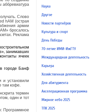
ы аббревиатура
Наука
Другое
получать. Слово
ed hAM (острая
Новости партнёров
набжения армии
PAM» бросалось
Культура и спорт
азетах. Реклама
День Победы
оростроительном
70-летие ИМИ-ИжГТУ
в», занимавших
контакты ячеек
Международная деятельность
Карьера
 в городе Банф
Хозяйственная деятельность
и и установили
Для абитуриента
е там кофе.
Акселерационная программа
анскрита термин
том, один и тот
Мирное небо 2025
ТПК 2025
р: Программное