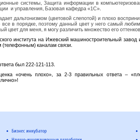
ционные системы, Защита информации в компьютеризова
ии и управления, Базовая кафедра «1С».
адает дальтонизмом (цветовой слепотой) и плохо восприн
о все в порядке, поэтому данный цвет у него самый люби
й цвет для меня, я могу различить множество его оттенков
ского института на Ижевский машиностроительный завод 
 (телефонным) каналам связи.
твета был 222-121-113.
енка «очень плохо», за 2-3 правильных ответа – «пл
тлично»!
Бизнес инкубатор
Научно-инновационные разработки