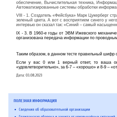
обеспечение, Вычислительная техника, Информа
Автоматизированные системы обработки информац
VIII
- 1. Создатель «Фейсбука» Марк Цукерберг стр
зеленый цвета. А вот с восприятием синего у нег
интервью он сказал так: «Синий – самый насыщенны
IX
- 3. В 1960-е годы от ЭВМ Ижевского механиче
организована передача информации по проводным
Таким образом, в данном тесте правильный шифр о
Если у вас 0 или 1 верный ответ, то ваша оц
«удовлетворительно», за 6-7 – «хорошо» и 8-9 – «о
Дата:
03.08.2023
ПОЛЕЗНАЯ ИНФОРМАЦИЯ
Сведения об образовательной организации
Гражданская оборона и защита от чрезвычайных ситуаций