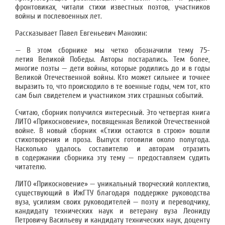
фронтовиках, читали стихи известных поэтов, участников
войны и послевоенных лет.
Рассказывает Павел Евгеньевич Манохин:
—
В этом сборнике мы четко обозначили тему 75-
летия Великой Победы. Авторы постарались. Тем более,
многие поэты — дети войны, которые родились до и в годы
Великой Отечественной войны. Кто может сильнее и точнее
выразить то, что происходило в те военные годы, чем тот, кто
сам был свидетелем и участником этих страшных событий.
Считаю, сборник получился интересный. Это четвертая книга
ЛИТО «Прикосновение», посвященная Великой Отечественной
войне. В новый сборник «Стихи остаются в строю» вошли
стихотворения и проза. Выпуск готовили около полугода.
Насколько удалось составителю и авторам отразить
в содержании сборника эту тему — предоставляем судить
читателю.
ЛИТО «Прикосновение» — уникальный творческий коллектив,
существующий в ИжГТУ благодаря поддержке руководства
вуза, усилиям своих руководителей — поэту и переводчику,
кандидату технических наук и ветерану вуза Леониду
Петровичу Васильеву и кандидату технических наук, доценту