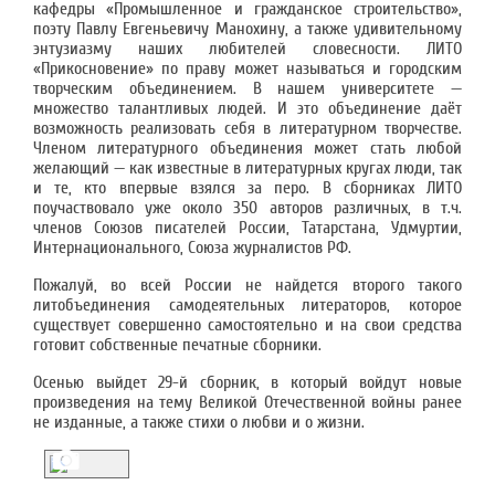
кафедры «Промышленное и гражданское строительство»,
поэту Павлу Евгеньевичу Манохину, а также удивительному
энтузиазму наших любителей словесности. ЛИТО
«Прикосновение» по праву может называться и городским
творческим объединением. В нашем университете —
множество талантливых людей. И это объединение даёт
возможность реализовать себя в литературном творчестве.
Членом литературного объединения может стать любой
желающий — как известные в литературных кругах люди, так
и те, кто впервые взялся за перо. В сборниках ЛИТО
поучаствовало уже около 350 авторов различных, в т.ч.
членов Союзов писателей России, Татарстана, Удмуртии,
Интернационального, Союза журналистов РФ.
Пожалуй, во всей России не найдется второго такого
литобъединения самодеятельных литераторов, которое
существует совершенно самостоятельно и на свои средства
готовит собственные печатные сборники.
Осенью выйдет 29-й сборник, в который войдут новые
произведения на тему Великой Отечественной войны ранее
не изданные, а также стихи о любви и о жизни.