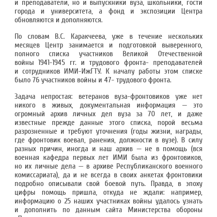
и преподаватели, но и выпускники вуза, школьники, гости
города и университета, а фонд и экспозиции Центра
обновляются и дополняются.
По словам В.С. Каракчеева, уже в течение нескольких
месяцев Центр занимается и подготовкой выверенного,
полного списка участников Великой Отечественной
войны 1941-1945 гг. и трудового фронта- преподавателей
и сотрудников ИМИ-ИжГТУ. К началу работы этом списке
было 76 участников войны и 47- трудового фронта.
Задача непростая: ветеранов вуза-фронтовиков уже нет
никого в живых, документальная информация — это
огромный архив личных дел вуза за 70 лет, и даже
известные прежде данные этого списка, порой весьма
разрозненные и требуют уточнения (годы жизни, награды,
где фронтовик воевал, ранения, должности в вузе). В силу
разных причин, иногда и наш архив — не в помощь (вся
военная кафедра первых лет ИМИ была из фронтовиков,
но их личные дела — в архиве Республиканского военного
комиссариата), да и не всегда в своих анкетах фронтовики
подробно описывали свой боевой путь. Правда, в эпоху
цифры помощь пришла, откуда не ждали: например,
информацию о 25 наших участниках войны удалось узнать
и дополнить по данным сайта Министерства обороны