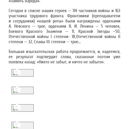
«Память народа».
Сегодня в списке наших героев — 114 частников войны и 163
участника трудового фронта. Фронтовики (преподаватели
и сотрудники) «нашей роты» были награждены: орденами
А. Невского — трое, орденами В. И. Ленина — 5 человек,
Боевого Красного Знамени — 11, Красной Звезды −50,
Отечественной войны I степени- 18,Отечественной войны II
cтепени — 32, Славы III степени — трое...
Большая изыскательская работа продолжается, и, надеемся,
ее результат подтвердит слова, сказанные поэтом уже
полвека назад: «Никто не забыт, и ничто не забыто».