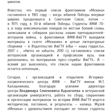
шинели.
Известно, что первый список фронтовиков «Механа»
составлялся в 1965 году — когда юбилей Победы впервые
широко праздновался в Советском Союзе, потом —
в 1975 году, в 30-й юбилей Победы. Студенты ИМИ 70-
х, в пору комсомольских походов по местам боевой славы,
записывали и собирали рассказы наших преподавателей-
ветеранов войны, о фронтовиках ИМИ-ИжГТУ выходили
материалы в газете «Механик» и целые литературные
сборники — в Издательстве ИжГТУ («Вы — наша гордость»,
2007 г. , «Ничто не забыто», 2010 г.), составлялись списки
ветеранской организацией и профсоюзом вуза, они
дополнялись по материалам пресс-службы ИжГТУ... И —
всякий раз выяснялось, что список наших фронтовиков
остается неполным...
Сегодня, с организацией и открытием Историко-
патриотического центра ИМИ — ИжГТУ имени М.Т.
Калашникова, благодаря усилиям директора
центра
Владимира Семеновича Каракчеева
и ветеранской
организации университета, работа по сбору, сохранению
и презентации материалов по истории ИМИ-ИжГТУ ведется
методически, постоянно, и результаты — налицо. Музей
«Механа» с удовольствием посещают не только студенты