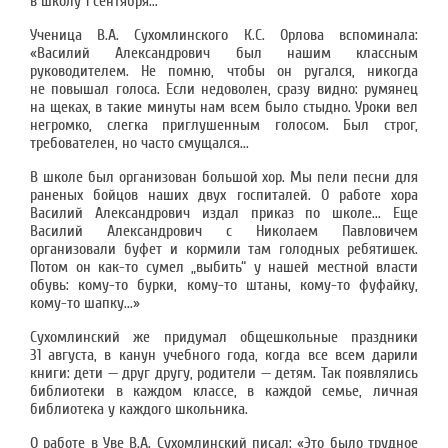
в школу 1 сентября...
Ученица В.А. Сухомлинского К.С. Орлова вспоминала:
«Василий Александрович был нашим классным
руководителем. Не помню, чтобы он ругался, никогда
не повышал голоса. Если недоволен, сразу видно: румянец
на щеках, в такие минуты нам всем было стыдно. Уроки вел
негромко, слегка приглушенным голосом. Был строг,
требователен, но часто смущался...
В школе был организован большой хор. Мы пели песни для
раненых бойцов наших двух госпиталей. О работе хора
Василий Александрович издал приказ по школе... Еще
Василий Александрович с Николаем Павловичем
организовали буфет и кормили там голодных ребятишек.
Потом он как-то сумел „выбить“ у нашей местной власти
обувь: кому-то бурки, кому-то штаны, кому-то фуфайку,
кому-то шапку...»
Сухомлинский же придумал общешкольные праздники
31 августа, в канун учебного года, когда все всем дарили
книги: дети — друг другу, родители — детям. Так появлялись
библиотеки в каждом классе, в каждой семье, личная
библиотека у каждого школьника.
О работе в Уве В.А. Сухомлинский писал: «Это было трудное