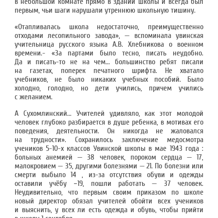
в небольшой комнате прямо в здании школы и всегда был
первым, чьи шаги нарушали утреннюю школьную тишину.
«Отапливалась школа недостаточно, преимущественно
отходами лесопильного завода», — вспоминала увинская
учительница русского языка А.В. Хлебникова о военном
времени.- «За партами было тесно, писать неудобно.
Да и писать-то не на чем... большинство ребят писали
на газетах, поперек печатного шрифта. Не хватало
учебников, не было никаких учебных пособий. Было
холодно, голодно, но дети учились, причем учились
с желанием.
А Сухомлинский... Учителей удивляло, как этот молодой
человек глубоко разбирается в душе ребенка, в мотивах его
поведения, деятельности. Он никогда не жаловался
на трудности». Сохранилось заключение медосмотра
учеников 5-10-х классов Увинской школы в мае 1943 года :
больных анемией — 38 человек, пороком сердца — 17,
малокровием — 35, другими болезнями — 21. По болезни или
смерти выбыло 14 , из-за отсутствия обуви и одежды
оставили учёбу −19, пошли работать — 37 человек.
Неудивительно, что первым своим приказом по школе
новый директор обязал учителей обойти всех учеников
и выяснить, у всех ли есть одежда и обувь, чтобы прийти