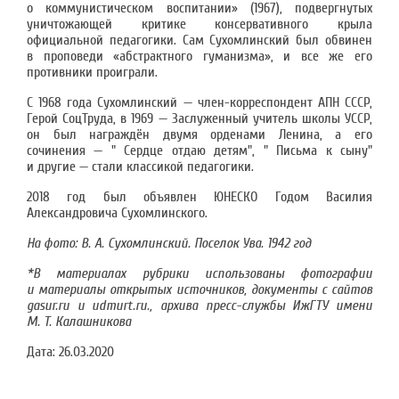
о коммунистическом воспитании» (1967), подвергнутых
уничтожающей критике консервативного крыла
официальной педагогики. Сам Сухомлинский был обвинен
в проповеди «абстрактного гуманизма», и все же его
противники проиграли.
С 1968 года Сухомлинский — член-корреспондент АПН СССР,
Герой СоцТруда, в 1969 — Заслуженный учитель школы УССР,
он был награждён двумя орденами Ленина, а его
сочинения — " Сердце отдаю детям", " Письма к сыну"
и другие — стали классикой педагогики.
2018 год был объявлен ЮНЕСКО Годом Василия
Александровича Сухомлинского.
На фото: В. А. Сухомлинский. Поселок Ува. 1942 год
*В материалах рубрики использованы фотографии
и материалы открытых источников, документы с сайтов
gasur.ru и udmurt.ru., архива пресс-службы ИжГТУ имени
М. Т. Калашникова
Дата:
26.03.2020