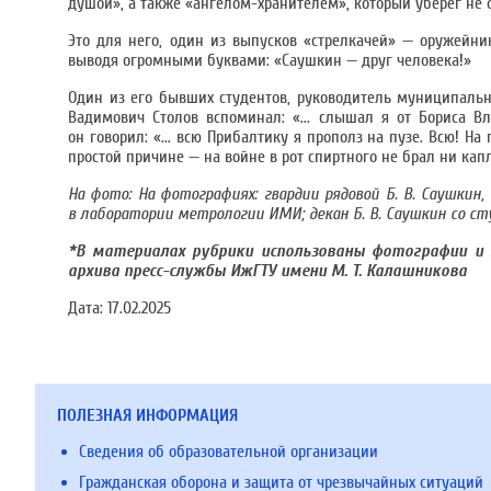
душой», а также «ангелом-хранителем», который уберег не 
Это для него, один из выпусков «стрелкачей» — оружейни
выводя огромными буквами: «Саушкин — друг человека!»
Один из его бывших студентов, руководитель муниципаль
Вадимович Столов вспоминал: «... слышал я от Бориса Вл
он говорил: «... всю Прибалтику я прополз на пузе. Всю! На
простой причине — на войне в рот спиртного не брал ни кап
На фото: На фотографиях: гвардии рядовой Б. В. Саушкин, 
в лаборатории метрологии ИМИ; декан Б. В. Саушкин со с
*В материалах рубрики использованы фотографии и 
архива пресс-службы ИжГТУ имени М. Т. Калашникова
Дата:
17.02.2025
ПОЛЕЗНАЯ ИНФОРМАЦИЯ
Сведения об образовательной организации
Гражданская оборона и защита от чрезвычайных ситуаций