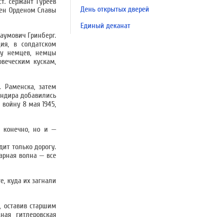
т. сержант Гуреев
День открытых дверей
ден Орденом Славы
Единый деканат
Наумович Гринберг.
ия, в солдатском
ку немцев, немцы
овеческим кускам,
. Раменска, затем
андира добавились
 войну 8 мая 1945,
, конечно, но и —
дит только дорогу.
арная волна — все
е, куда их загнали
, оставив старшим
ная гитлеровская