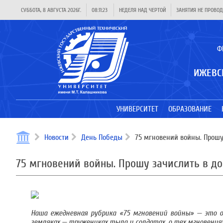
СУББОТА, 8 АВГУСТА 2026Г.
08:11:24
НЕДЕЛЯ НАД ЧЕРТОЙ
ЗАНЯТИЯ НЕ ПРОВОД
Ф
ИЖЕВС
УНИВЕРСИТЕТ
ОБРАЗОВАНИЕ
Новости
День Победы
75 мгновений войны. Прошу 
75 мгновений войны. Прошу зачислить в до
Наша ежедневная рубрика «75 мгновений войны» — это од
земляках — тружениках тыла и солдатах, о тех мгновениях