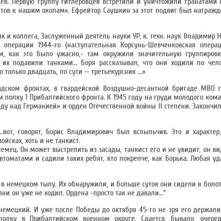
в. Первую группу гитлеровцев встретили и уничтожили гранатами с
стов к нашим окопам». Ефрейтор Саушкин за этот подвиг был награж
к и коллега, Заслуженный деятель науки УР, к. техн. наук Владимир 
перации 1944-го (наступательная Корсунь-Шевченковская операц
ом, как это было ужасно,- там окружили значительную группиров
 их подавили танками... Боря рассказывал, что они ходили по чел
 только двадцать, по сути — третьекурсник ...»
адском фронтах, в гвардейской Воздушно-десантной бригаде МВО г
 полку 1 Прибалтийского фронта. К 1945 году на груди молодого ком
ду над Германией» и орден Отечественной войны II степени. Закончил
..вот, говорят, Борис Владимирович был вспыльчив. Это и характер
ойсках, хоть и не танкист.
емец. Он может выстрелить из засады, танкист его и не увидит, он ви
втоматами и садили таких ребят, кто покрепче, как Борька. Любая уд
 в немецком тылу. Их обнаружили, и больше суток они сидели в болот
ни он уже не ходил. Ордена -просто так не давали..."
немецкий. И уже после Победы до октября 45-го не зря его держали
лку в Прибалтийском военном округе. Сдается, бывало, очеред