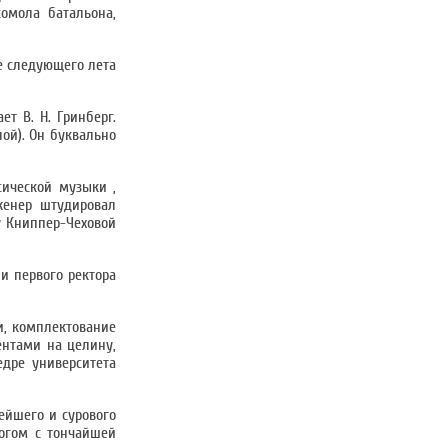
сомола батальона,
це следующего лета
т В. Н. Гринберг.
ой). Он буквально
сической музыки ,
женер штудировал
у Книппер-Чеховой
и первого ректора
и, комплектование
ентами на целину,
дре университета
ейшего и сурового
огом с тончайшей