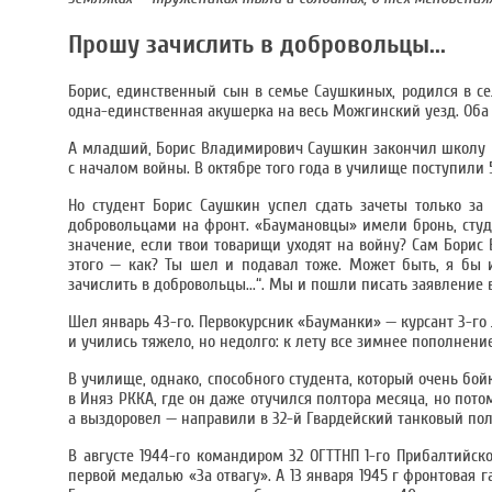
Прошу зачислить в добровольцы...
Борис, единственный сын в семье Саушкиных, родился в се
одна-единственная акушерка на весь Можгинский уезд. Оба
А младший, Борис Владимирович Саушкин закончил школу в 
с началом войны. В октябре того года в училище поступили 
Но студент Борис Саушкин успел сдать зачеты только за
добровольцами на фронт. «Баумановцы» имели бронь, студе
значение, если твои товарищи уходят на войну? Сам Борис
этого — как? Ты шел и подавал тоже. Может быть, я бы и 
зачислить в добровольцы...“. Мы и пошли писать заявление 
Шел январь 43-го. Первокурсник «Бауманки» — курсант 3-го
и учились тяжело, но недолго: к лету все зимнее пополнени
В училище, однако, способного студента, который очень бой
в Иняз РККА, где он даже отучился полтора месяца, но пото
а выздоровел — направили в 32-й Гвардейский танковый пол
В августе 1944-го командиром 32 ОГТТНП 1-го Прибалтийс
первой медалью «За отвагу». А 13 января 1945 г фронтовая г