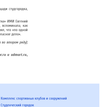
щади студгородка,
еха» ИМИ Евгений
, вспоминала, как
рял, что «по одной
опасное дело».
 во втором ряду);
u и udmurt.ru.,
Комплекс спортивных клубов и сооружений
Студенческий городок