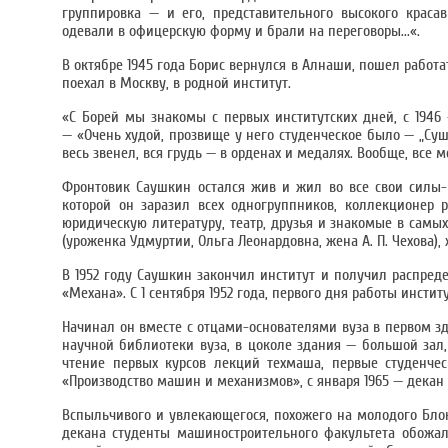
группировка — и его, представительного высокого красав
одевали в офицерскую форму и брали на переговоры...«.
В октябре 1945 года Борис вернулся в Алнаши, пошел работ
поехал в Москву, в родной институт.
«С Борей мы знакомы с первых институтских дней, с 1946 —
— «Очень худой, прозвище у него студенческое было — „Суш
весь звенел, вся грудь — в орденах и медалях. Вообще, все
Фронтовик Саушкин остался жив и жил во все свои силы-
которой он заразил всех одногруппников, коллекционер
юридическую литературу, театр, друзья и знакомые в самы
(уроженка Удмуртии, Ольга Леонардовна, жена А. П. Чехова), 
В 1952 году Саушкин закончил институт и получил распреде
«Механа». С 1 сентября 1952 года, первого дня работы инсти
Начинал он вместе с отцами-основателями вуза в первом 
научной библиотеки вуза, в цоколе здания — большой зал,
чтение первых курсов лекций техмаша, первые студенче
«Производство машин и механизмов», с января 1965 — декан
Вспыльчивого и увлекающегося, похожего на молодого Блок
декана студенты машиностроительного факультета обожа