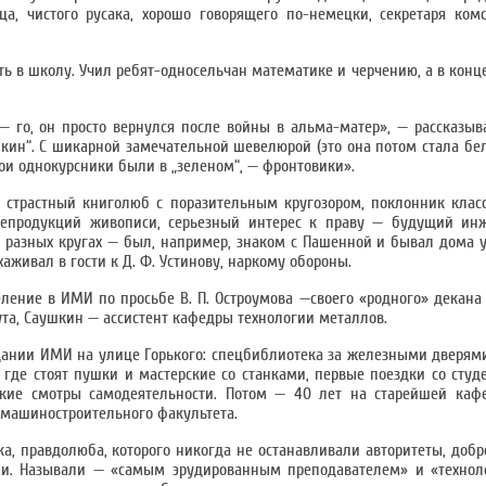
ца, чистого русака, хорошо говорящего по-немецки, секретаря ком
ать в школу. Учил ребят-односельчан математике и черчению, а в кон
 го, он просто вернулся после войны в альма-матер», — рассказывае
кин“. С шикарной замечательной шевелюрой (это она потом стала бел
 мои однокурсники были в „зеленом“, — фронтовики».
 страстный книголюб с поразительным кругозором, поклонник клас
 репродукций живописи, серьезный интерес к праву — будущий ин
х разных кругах — был, например, знаком с Пашенной и бывал дома 
хаживал в гости к Д. Ф. Устинову, наркому обороны.
ление в ИМИ по просьбе В. П. Остроумова —своего «родного» декана 
тута, Саушкин — ассистент кафедры технологии металлов.
здании ИМИ на улице Горького: спецбиблиотека за железными дверям
 где стоят пушки и мастерские со станками, первые поездки со студ
ские смотры самодеятельности. Потом — 40 лет на старейшей кафе
 машиностроительного факультета.
а, правдолюба, которого никогда не останавливали авторитеты, добр
ли. Называли — «самым эрудированным преподавателем» и «технол