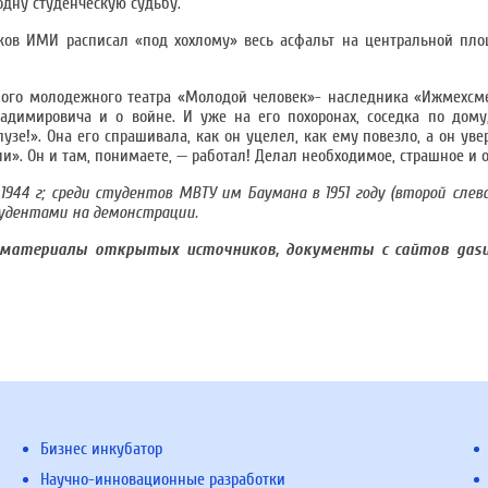
одну студенческую судьбу.
ков ИМИ расписал «под хохлому» весь асфальт на центральной пло
ного молодежного театра «Молодой человек»- наследника «Ижмехсм
адимировича и о войне. И уже на его похоронах, соседка по дому
 пузе!». Она его спрашивала, как он уцелел, как ему повезло, а он уве
ли». Он и там, понимаете, — работал! Делал необходимое, страшное и 
1944 г; среди студентов МВТУ им Баумана в 1951 году (второй слева
тудентами на демонстрации.
материалы открытых источников, документы с сайтов gasur.r
Бизнес инкубатор
Научно-инновационные разработки