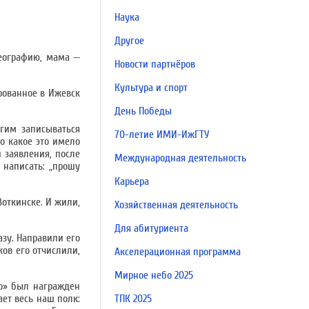
Наука
Другое
географию, мама —
Новости партнёров
Культура и спорт
рованное в Ижевск
День Победы
угим записываться
70-летие ИМИ-ИжГТУ
о какое это имело
 заявления, после
Международная деятельность
 написать: „прошу
Карьера
Воткинске. И жили,
Хозяйственная деятельность
Для абитуриента
азу. Направили его
ков его отчислили,
Акселерационная программа
Мирное небо 2025
во» был награжден
ает весь наш полк:
ТПК 2025