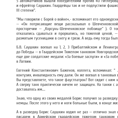
5 автоматчиков вышли победителями против 40 гитлеровце
и ефрейтор Саушкин. Гвардейцы так и не подпустили фаши
III степени".
"Мы говорили с Борей о войне«,- вспоминает его однокурсни
— «Он потрясающие вещи рассказывал о Шевченковской о
просторечии — „Корсунь-Шевченковское побоище“ ). О т
отказались сдаваться и прорвались, но тяжелой ценой, —
размятым гусеницами в снегу и грязи. А ведь ему тогда было
Б.В. Саушкин воевал на 1, 2, 3 Прибалтийском и Ленингр
до Победы — в Гвардейском Тяжелом танковом Новгородском
еще две солдатские медали: «За боевые заслуги» и «За побе
в Латвии.
Евгений Константинович Баженов, коллега, вспоминал: " .
контузия, инвалидность ему дали. Он же воевал в танковых в
Вы представляете, что такое фаустпатрон? Вот сидит с ним н
А сверху танк практически ничем не защищен. На танки с а
доставалось им....
Знаю, что одну из своих медалей Борис получил за разведку
немцы. После этого у него и ноги больные были, в конце жиз
А в разведку Борис Саушкин ходил не раз — отлично знал 
писарем в Армейском гвардейском тяжелом танковом по