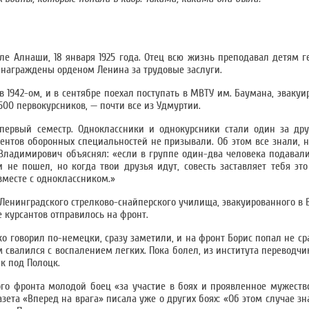
ле Алнаши, 18 января 1925 года. Отец всю жизнь преподавал детям 
 награждены орденом Ленина за трудовые заслуги.
1942-ом, и в сентябре поехал поступать в МВТУ им. Баумана, эвакуи
500 первокурсников, — почти все из Удмуртии.
 первый семестр. Одноклассники и однокурсники стали один за др
нтов оборонных специальностей не призывали. Об этом все знали, н
 Владимирович объяснял: «если в группе один-два человека подавали
не пошел, но когда твои друзья идут, совесть заставляет тебя это
вместе с одноклассником.»
 Ленинградского стрелково-снайперского училища, эвакуированного в 
е курсантов отправилось на фронт.
ко говорил по-немецки, сразу заметили, и на фронт Борис попал не ср
м свалился с воспалением легких. Пока болел, из института переводчи
к под Полоцк.
кого фронта молодой боец «за участие в боях и проявленное мужест
азета «Вперед на врага» писала уже о других боях: «Об этом случае зн