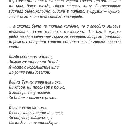
а у счастливчиков на партах горели свечки. Писали — кто
на чем, даже между строк старых книг. В некоторых
зданиях было холодно, сидели в пальто, в других — душно,
гасли лампы от недостатка кислорода...
​... в школах было не только холодно, но и голодно, многие
недоедали... Есть хотелось постоянно. Все были жутко
рады, когда в качестве горячего завтрака во время большой
перемены получали стакан кипятка и сто грамм черного
хлеба.
Когда ребенком я была,
Зимою госпитально-белой
Я часто с коромыслом шла
До речки заиндевелой.
Война. Темны утра как ночь.
Ни хлеба, ни поленьев в печке.
Я матери хочу помочь,
За бабами шагаю к речке.
И если есть она, моя
Из детства главная пятерка,
За то, что, задыхаясь, я
Несла два этих полведерка.