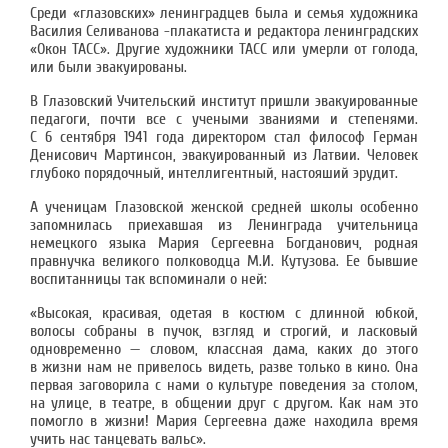
Среди «глазовских» ленинградцев была и семья художника
Василия Селиванова -плакатиста и редактора ленинградских
«Окон ТАСС». Другие художники ТАСС или умерли от голода,
или были эвакуированы.
В Глазовский Учительский институт пришли эвакуированные
педагоги, почти все с учеными званиями и степенями.
С 6 сентября 1941 года директором стал философ Герман
Денисович Мартинсон, эвакуированный из Латвии. Человек
глубоко порядочный, интеллигентный, настояший эрудит.
А ученицам Глазовской женской средней школы особенно
запомнилась приехавшая из Ленинграда учительница
немецкого языка Мария Сергеевна Богданович, родная
правнучка великого полководца М.И. Кутузова. Ее бывшие
воспитанницы так вспоминали о ней:
«Высокая, красивая, одетая в костюм с длинной юбкой,
волосы собраны в пучок, взгляд и строгий, и ласковый
одновременно — словом, классная дама, каких до этого
в жизни нам не привелось видеть, разве только в кино. Она
первая заговорила с нами о культуре поведения за столом,
на улице, в театре, в общении друг с другом. Как нам это
помогло в жизни! Мария Сергеевна даже находила время
учить нас танцевать вальс».