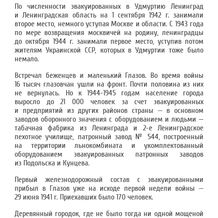
По численности эвакуированных в Удмуртию Ленинград
и Ленинградская область на 1 сентября 1942 г. занимали
второе место, немного уступая Москве и области. С 1943 года
по мере возвращения москвичей на родину, ленинградцы
до октября 1944 г. занимали первое место, уступив потом
жителям Украинской ССР, которых в Удмуртии тоже было
немало.
Встречал беженцев и маленький Глазов. Во время войны
16 тысяч глазовчан ушли на фронт. Почти половина из них
не вернулась. Но к 1944-1945 годам население города
выросло до 21 000 человек за счет эвакуированных
и предприятий из других районов страны — в основном
заводов оборонного значения с оборудованием и людьми —
табачная фабрика из Ленинграда и 2-е Ленинградское
пехотное училище, патронный завод № 544, построенный
на территории льнокомбината и укомплектованный
оборудованием эвакуированных патронных заводов
из Подольска и Кунцева.
Первый железнодорожный состав с эвакуированными
прибыл в Глазов уже на исходе первой недели войны —
29 июня 1941 г. Приехавших было 170 человек.
Деревянный городок, где не было тогда ни одной мощеной