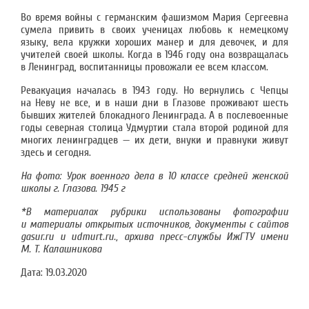
Во время войны с германским фашизмом Мария Сергеевна
сумела привить в своих ученицах любовь к немецкому
языку, вела кружки хороших манер и для девочек, и для
учителей своей школы. Когда в 1946 году она возвращалась
в Ленинград, воспитанницы провожали ее всем классом.
Ревакуация началась в 1943 году. Но вернулись с Чепцы
на Неву не все, и в наши дни в Глазове проживают шесть
бывших жителей блокадного Ленинграда. А в послевоенные
годы северная столица Удмуртии стала второй родиной для
многих ленинградцев — их дети, внуки и правнуки живут
здесь и сегодня.
На фото: Урок военного дела в 10 классе средней женской
школы г. Глазова. 1945 г
*В материалах рубрики использованы фотографии
и материалы открытых источников, документы с сайтов
gasur.ru и udmurt.ru., архива пресс-службы ИжГТУ имени
М. Т. Калашникова
Дата:
19.03.2020