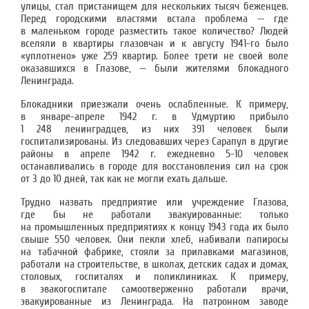
улицы, стал пристанищем для нескольких тысяч беженцев.
Перед городскими властями встала проблема — где
в маленьком городе разместить такое количество? Людей
вселяли в квартиры глазовчан и к августу 1941-го было
«уплотнено» уже 259 квартир. Более трети не своей воле
оказавшихся в Глазове, — были жителями блокадного
Ленинграда.
Блокадники приезжали очень ослабленные. К примеру,
в январе-апреле 1942 г. в Удмуртию прибыло
1 248 ленинградцев, из них 391 человек были
госпитализированы. Из следовавших через Сарапул в другие
районы в апреле 1942 г. ежедневно 5-10 человек
останавливались в городе для восстановления сил на срок
от 3 до 10 дней, так как не могли ехать дальше.
Трудно назвать предприятие или учреждение Глазова,
где бы не работали эвакуированные: только
на промышленных предприятиях к концу 1943 года их было
свыше 550 человек. Они пекли хлеб, набивали папиросы
на табачной фабрике, стояли за прилавками магазинов,
работали на строительстве, в школах, детских садах и домах,
столовых, госпиталях и поликлиниках. К примеру,
в эвакогоспитале самоотверженно работали врачи,
эвакуированные из Ленинграда. На патронном заводе