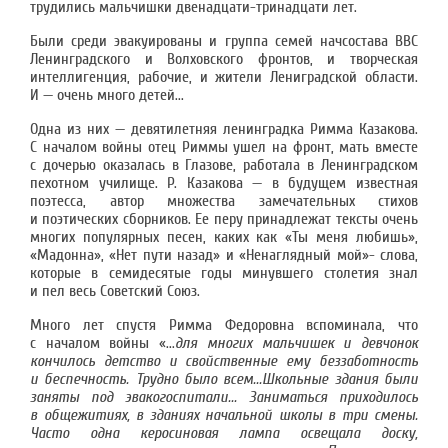
трудились мальчишки двенадцати-тринадцати лет.
Были среди эвакуированы и группа семей начсостава ВВС
Ленинградского и Волховского фронтов, и творческая
интеллигенция, рабочие, и жители Лениградской области.
И — очень много детей...
Одна из них — девятилетняя ленинградка Римма Казакова.
С началом войны отец Риммы ушел на фронт, мать вместе
с дочерью оказалась в Глазове, работала в Ленинградском
пехотном училище. Р. Казакова — в будущем известная
поэтесса, автор множества замечательных стихов
и поэтических сборников. Ее перу принадлежат тексты очень
многих популярных песен, каких как «Ты меня любишь»,
«Мадонна», «Нет пути назад» и «Ненаглядный мой»- слова,
которые в семидесятые годы минувшего столетия знал
и пел весь Советский Союз.
Много лет спустя Римма Федоровна вспоминала, что
с началом войны «...
для многих мальчишек и девчонок
кончилось детство и свойственные ему беззаботность
и беспечность. Трудно было всем...Школьные здания были
заняты под эвакогоспитали... Заниматься приходилось
в общежитиях, в зданиях начальной школы в три смены.
Часто одна керосиновая лампа освещала доску,