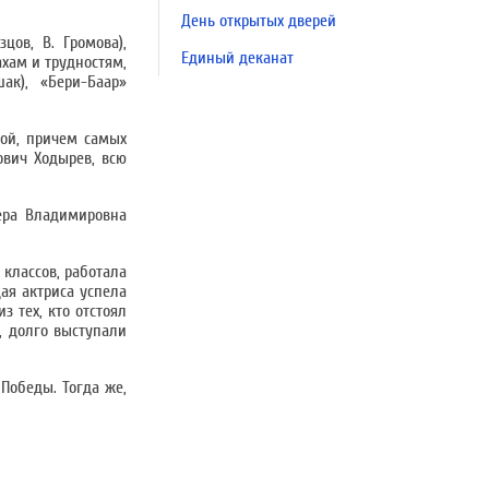
День открытых дверей
цов, В. Громова),
Единый деканат
ахам и трудностям,
ак), «Бери-Баар»
вой, причем самых
ович Ходырев, всю
ера Владимировна
 классов, работала
ая актриса успела
з тех, кто отстоял
о, долго выступали
Победы. Тогда же,