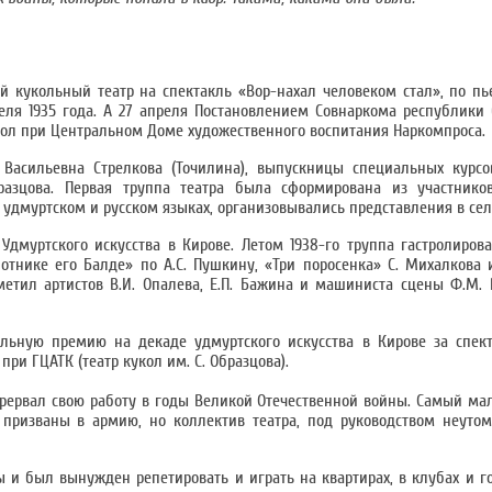
 кукольный театр на спектакль «Вор-нахал человеком стал», по пье
преля 1935 года. А 27 апреля Постановлением Совнаркома республик
кол при Центральном Доме художественного воспитания Наркомпроса.
Васильевна Стрелкова (Точилина), выпускницы специальных курсо
разцова. Первая труппа театра была сформирована из участнико
удмуртском и русском языках, организовывались представления в сел
дмуртского искусства в Кирове. Летом 1938-го труппа гастролирова
ботнике его Балде» по А.С. Пушкину, «Три поросенка» С. Михалкова
тметил артистов В.И. Опалева, Е.П. Бажина и машиниста сцены Ф.М
льную премию на декаде удмуртского искусства в Кирове за спект
при ГЦАТК (театр кукол им. С. Образцова).
прервал свою работу в годы Великой Отечественной войны. Самый ма
ризваны в армию, но коллектив театра, под руководством неуто
 и был вынужден репетировать и играть на квартирах, в клубах и го