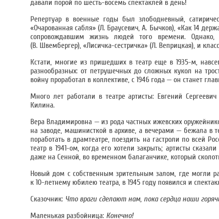
давали порой по шесть-восемь спектаклей в день!
Репертуар в военные годы был злободневный, сатирически
«Очарованная сабля» (Л. Браусевич, А. Бычков), «Как 14 дер
сопровождавшим жизнь людей того времени. Однако, в
(В. Швембергер), «Лисичка-сестричка» (Л. Веприцкая), и клас
Кстати, многие из пришедших в театр еще в 1935-м, навс
разнообразных: от петрушечных до сложных кукол на трос
войну проработал в коллективе, с 1946 года — он станет гл
Много лет работали в театре артисты: Евгений Сергееви
Килина.
Вера Владимировна — из рода частных ижевских оружейников (
на заводе, машинисткой в архиве, а вечерами — бежала в 
поработать в драмтеатре, поездить на гастроли по всей Рос
театр в 1941-ом, когда его хотели закрыть; артисты сказа
даже на Сенной, во временном балаганчике, который сколот
Новый дом с собственным зрительным залом, где могли разм
к 10-летнему юбилею театра, в 1945 году появился и спекта
Сказочник:
Что враги сделают нам, пока сердца наши горяч
Маленькая разбойница:
Конечно!