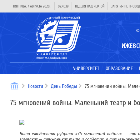
ПЯТНИЦА, 7 АВГУСТА 2026Г.
02:45:19
НЕДЕЛЯ НАД ЧЕРТОЙ
ЗАНЯТИЯ НЕ ПРОВО
Ф
ИЖЕВС
УНИВЕРСИТЕТ
ОБРАЗОВАНИЕ
Новости
День Победы
75 мгновений войны. Мален
75 мгновений войны. Маленький театр и б
Наша ежедневная рубрика «75 мгновений войны» — это од
земляках — тружениках тыла и солдатах, о тех мгновениях