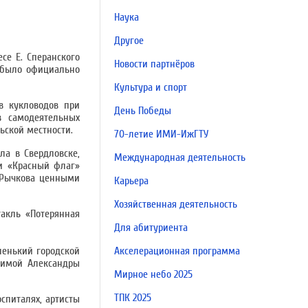
Наука
Другое
се Е. Сперанского
Новости партнёров
и было официально
Культура и спорт
в кукловодов при
День Победы
в самодеятельных
ьской местности.
70-летие ИМИ-ИжГТУ
ла в Свердловске,
Международная деятельность
 и «Красный флаг»
. Рычкова ценными
Карьера
Хозяйственная деятельность
акль «Потерянная
Для абитуриента
ленький городской
Акселерационная программа
мимой Александры
Мирное небо 2025
ТПК 2025
спиталях, артисты