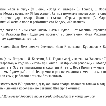
й: «Сон в руку» (Л. Ленч), «Обед у Гитлера» (В. Гранов, С. Образ
жав Москву воевали» (Л. Браусевич). Сатира помогала противостоять стр
 репертуаре театра были и сказки: «Терем-теремок» (С. Марш
сика: «Сказка о попе и работнике его Балде», «Каштанка».
егда связали с ним свою жизнь. Тысячи кукол — от Марины Стрелко
тях. Режиссер Иван Кудряшов поставил 70 спектаклей, Илья Михайл
авным художником театра.
ч Ивлев, Иван Дмитриевич Семенов, Иван Игнатьевич Кудряшов и В
И. Ф. Петров, Н. И. Березин, А. Н. Евдокимов), ижевчанка. Закончив 7
театральную студию «Ритм» при клубе Октябрьской революции. Молод
сии, а в 1938 ее пригласили в кукольный театр. Вера Килина — одна и
ли — мы будем работать! Театр много раз переводили с места на мест
или сами; работали артисты без зарплаты.
еститься 150 зрителей, у кукольного театра появился только в год 
кль «Снежная королева» по Евгению Шварцу. Помните:
и? Да ничего! Хорошие люди всегда побеждают в конце концов.