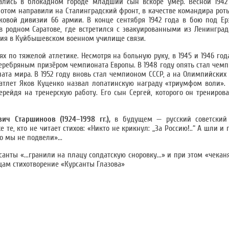
ались в блокадном городе младший сын вскоре умер. Весной 1942 
потом направили на Сталинградский фронт, в качестве командира рот
елковой дивизии 66 армии. В конце сентября 1942 года в бою под Е
в родном Саратове, где встретился с эвакуированными из Ленингра
ния в Куйбышевском военном училище связи.
х по тяжелой атлетике. Несмотря на больную руку, в 1945 и 1946 год
серебряным призёром чемпионата Европы. В 1948 году опять стал чемп
а мира. В 1952 году вновь стал чемпионом СССР, а на Олимпийских 
оатлет Яков Куценко назвал лопатинскую награду «триумфом воли»
рейдя на тренерскую работу. Его сын Сергей, которого он тренирова
ч Старшиноов (1924–1998 гг.),
в будущем — русский советский 
е, кто не читает стихов: «Никто не крикнул: „За Россию!..“ А шли и 
о мы не подвели»...
нты «...гранили на плацу солдатскую сноровку...» и при этом «чекан
ищам стихотворение «Курсанты Глазова»