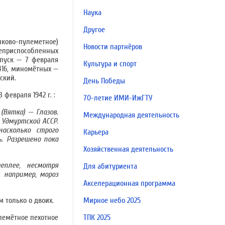
Наука
Другое
елково-пулеметное)
Новости партнёров
неприспособленных
ыпуск — 7 февраля
Культура и спорт
 416, миномётных —
ский.
День Победы
февраля 1942 г. :
70-летие ИМИ-ИжГТУ
(Вятка) — Глазов.
Международная деятельность
о Удмуртской АССР.
асколько строго
Карьера
. Разрешено пока
Хозяйственная деятельность
еплее, несмотря
Для абитуриента
, например, мороз
Акселерационная программа
 только о двоих.
Мирное небо 2025
лемётное пехотное
ТПК 2025