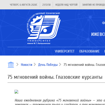
ЧЕТВЕРГ, 6 АВГУСТА 2026Г.
23:53:59
НЕДЕЛЯ НАД ЧЕРТОЙ
ЗАНЯТИЯ НЕ ПРОВОД
Ф
ИЖЕВС
УНИВЕРСИТЕТ
ОБРАЗОВАНИЕ
Новости
День Победы
75 мгновений войны. Глазо
75 мгновений войны. Глазовские курсанты
Наша ежедневная рубрика «75 мгновений войны» — это од
земляках — тружениках тыла и солдатах, о тех мгновениях