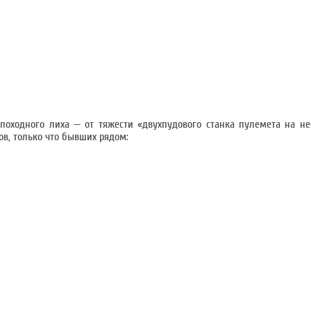
походного лиха — от тяжести «двухпудового станка пулемета на н
ов, только что бывших рядом: