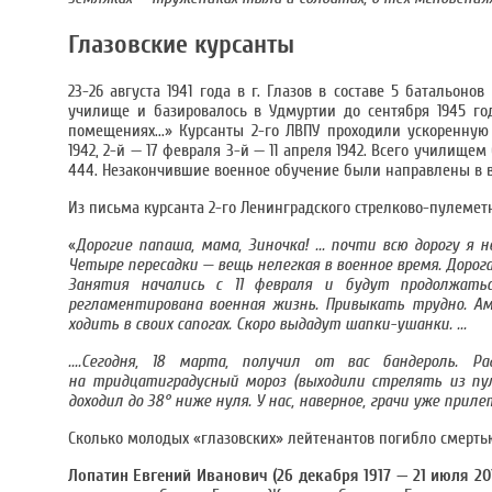
Глазовские курсанты
23-26 августа 1941 года в г. Глазов в составе 5 батальон
училище и базировалось в Удмуртии до сентября 1945 год
помещениях...» Курсанты 2-го ЛВПУ проходили ускоренную
1942, 2-й — 17 февраля 3-й — 11 апреля 1942. Всего училищ
444. Незакончившие военное обучение были направлены в в
Из письма курсанта 2-го Ленинградского стрелково-пулеметно
«
Дорогие папаша, мама, Зиночка! ... почти всю дорогу я 
Четыре пересадки — вещь нелегкая в военное время. Дорога 
Занятия начались с 11 февраля и будут продолжатьс
регламентирована военная жизнь. Привыкать трудно. Ам
ходить в своих сапогах. Скоро выдадут шапки-ушанки. ...
....Сегодня, 18 марта, получил от вас бандероль
на тридцатиградусный мороз (выходили стрелять из пулем
доходил до 38° ниже нуля. У нас, наверное, грачи уже прилет
Сколько молодых «глазовских» лейтенантов погибло смертью
Лопатин Евгений Иванович (26 декабря 1917 — 21 июля 201