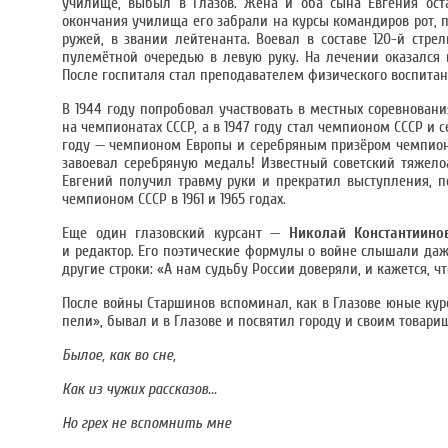
училище, выбыл в Глазов. Жена и оба сына Евгения ост
окончания училища его забрали на курсы командиров рот, 
ружей, в звании лейтенанта. Воевал в составе 120-й стр
пулемётной очередью в левую руку. На лечении оказался 
После госпиталя стал преподавателем физического воспита
В 1944 году попробовал участвовать в местных соревнования
на чемпионатах СССР, а в 1947 году стал чемпионом СССР и 
году — чемпионом Европы и серебряным призёром чемпионат
завоевал серебряную медаль! Известный советский тяжел
Евгений получил травму руки и прекратил выступления, пе
чемпионом СССР в 1961 и 1965 годах.
Еще один глазовский курсант —
Николай Константиинови
и редактор. Его поэтические формулы о войне слышали даже т
другие строки: «А нам судьбу России доверяли, и кажется, чт
После войны Старшинов вспоминал, как в Глазове юные курса
пели», бывал и в Глазове и посвятил городу и своим товар
Былое, как во сне,
Как из чужих рассказов...
Но грех не вспомнить мне