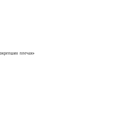
еокрепших плечах»