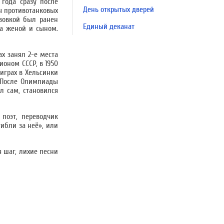
года сразу после
День открытых дверей
ы противотанковых
рзовкой был ранен
Единый деканат
да женой и сыном.
ах занял 2-е места
ионом СССР, в 1950
играх в Хельсинки
. После Олимпиады
л сам, становился
поэт, переводчик
гибли за неё», или
я шаг, лихие песни