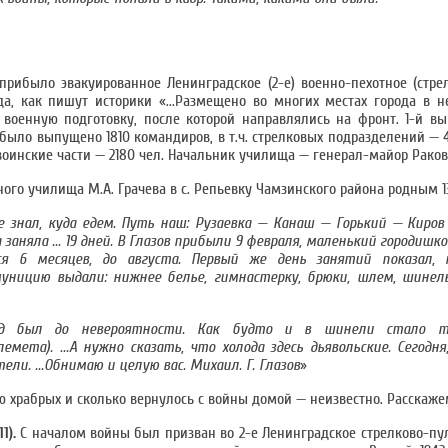
ов прибыло эвакуированное Ленинградское (2-е) военно-пехотное (стр
а, как пишут историки «...Размещено во многих местах города в 
 военную подготовку, после которой направлялись на фронт. 1-й в
ем было выпущено 1810 командиров, в т.ч. стрелковых подразделений —
оинские части — 2180 чел. Начальник училища — генерал-майор Раков
го училища М.А. Грачева в с. Репьевку Чамзинского района родным 13 
не знал, куда едем. Путь наш: Рузаевка — Канаш — Горький — Киров 
заняла ... 19 дней. В Глазов прибыли 9 февраля, маленький городишк
я 6 месяцев, до августа. Первый же день занятий показал, н
уницию выдали: нижнее белье, гимнастерку, брюки, шлем, шинель
. Рад был до невероятности. Как будто и в шинели стало т
ета). ...А нужно сказать, что холода здесь дьявольские. Сегодня
ели. ...Обнимаю и целую вас. Михаил. Г. Глазов
»
 храбрых и сколько вернулось с войны домой — неизвестно. Расскажем
1).
С началом войны был призван во 2-е Ленинградское стрелково-пу