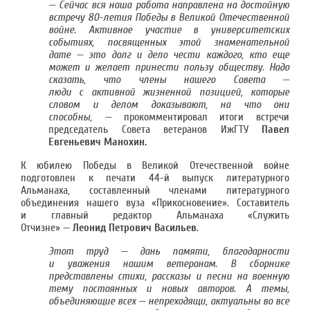
— Сейчас вся наша работа направлена на достойную
встречу 80-летия Победы в Великой Отечественной
войне.
Активное участие в университетских
событиях, посвященных этой знаменательной
дате — это долг и дело чести каждого, кто еще
может и желает принести пользу обществу. Надо
сказать, что
члены нашего Совета —
люди
с активной жизненной позицией, которые
словом и делом доказывают, на что они
способны, —
прокомментировал итоги встречи
председатель Совета ветеранов ИжГТУ
Павел
Евгеньевич Манохин.
К юбилею Победы в Великой Отечественной войне
подготовлен к печати 44-й выпуск литературного
Альманаха, составленный членами литературного
объединения нашего вуза «Прикосновение». Составитель
и главный редактор Альманаха «Служить
Отчизне» —
Леонид Петрович Васильев
.
Этот труд — дань памяти, благодарности
и уважения нашим ветеранам.
В сборнике
представлены стихи, рассказы и песни на военную
тему постоянных и новых авторов. А темы,
объединяющие всех — непреходящи, актуальны во все