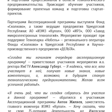
и подготовки профессионалов в области технологического
предпринимательства. Происходит обучение участников,
формирование проектных команд и подготовка стартап-
проектов.
Партнерами Акселерационной программы выступили Фонд
«Сколково», а также ведущие предприятия Удмуртской
Республики: АО «ИЭМЗ «Купол», ООО «ИРЗ», ООО «Завод
микроэлектронных технологий». Мероприятие проходит при
поддержке Технопарка «Нобель» — регионального оператора
Фонда «Сколково» в Удмуртской Республике и Научно-
производственного предприятия «ДЕЛЬТА».
«
Сегодня мы начинаем очередную акселерационную
программу! —
приветствовал участников мероприятия и.о.
ректора ИжГТУ
Александр Губерт
. — Я надеюсь, что все, кто
участвует в ней, получат новые знания, новые
компетенции, и, возможно, в будущем станут
технологическими предпринимателями. Желаю всем
успешной работы
!».
«
Я очень рад, что вы сегодня собрались для участия
в данной программе! —
обратился к участникам
Акселерационной программы
Антон Жиляев
, заместитель
главного инженера ИЭМЗ «Купол»
. — Хочу сказать, что
за свою 15-летнюю деятельность на Ижевском