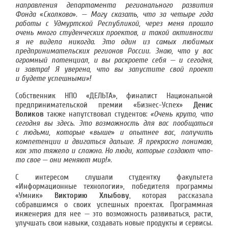
направления департамента регионального развития
Фонда
«
Сколково
»
. — Могу сказать, что за четыре года
работы с Удмуртской Республикой, через меня прошло
очень много студенческих проектов, и такой активности
я не видела никогда. Это один из самых любимых
предпринимательских регионов России. Знаю, что у вас
огромный потенциал, и вы раскроете себя — и сегодня,
и завтра! Я уверена, что вы запустите свой проект
и будете успешными»!
Собственник НПО «ДЕЛЬТА», финалист Национальной
предпринимательской премии «Бизнес-Успех»
Денис
Воликов
также напутствовал студентов:
«Очень круто, что
сегодня вы здесь. Это возможность для вас пообщаться
с людьми, которые
«
выше
»
и опытнее вас, получить
компетенции и двигаться дальше. Я прекрасно понимаю,
как это тяжело и сложно. Но люди, которые создают что-
то свое — они меняют мир!».
С интересом слушали студентку факультета
«Информационные технологии», победителя программы
«Умник»
Викторию Хлыбову
, которая рассказала
собравшимся о своих успешных проектах. Программная
инженерия для нее — это возможность развиваться, расти,
улучшать свои навыки, создавать новые продукты и сервисы.