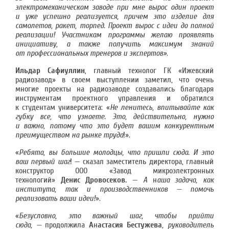
электромеханическом заводе при мне вырос один проект
и уже успешно реализуется, причем это изделие для
самолетов, ракет, торпед. Проект вырос с идеи до полной
реализации! Участникам программы желаю проявлять
инициативу, а также получить максимум знаний
от профессиональных тренеров и экспертов»
.
Ильдар Сафиуллин
, главный технолог ГК «Ижевский
радиозавод» в своем выступлении заметил, что очень
многие проекты на радиозаводе создавались благодаря
инструментам проектного управления и обратился
к студентам университета: «
Не ленитесь, впитывайте как
губку все, что узнаете. Это, действительно, нужно
и важно, потому что это будет вашим конкурентным
преимуществом на рынке труда
!».
«
Ребята, вы большие молодцы, что пришли сюда. И это
ваш первый шаг
! — сказал заместитель директора, главный
конструктор ООО «Завод микроэлектронных
технологий»
Денис Дровосеков.
—
А
н
аша задача, как
института, так и производственников — помочь
реализовать ваши идеи!
».
«
Безусловно, это важный шаг, чтобы прийти
сюда, —
продолжила
А
н
астасия Бестужева
, руководитель