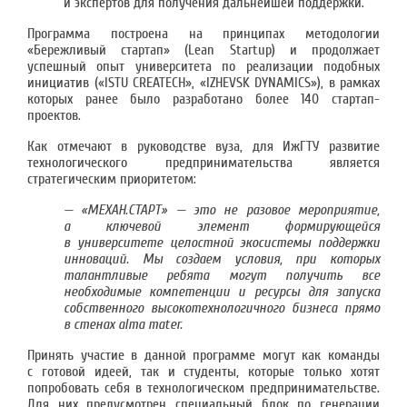
и экспертов для получения дальнейшей поддержки.
Программа построена на принципах методологии
«Бережливый стартап» (Lean Startup) и продолжает
успешный опыт университета по реализации подобных
инициатив («ISTU CREATECH», «IZHEVSK DYNAMICS»), в рамках
которых ранее было разработано более 140 стартап-
проектов.
Как отмечают в руководстве вуза, для ИжГТУ развитие
технологического предпринимательства является
стратегическим приоритетом:
— «МЕХАН.СТАРТ» — это не разовое мероприятие,
а ключевой элемент формирующейся
в университете целостной экосистемы поддержки
инноваций. Мы создаем условия, при которых
талантливые ребята могут получить все
необходимые компетенции и ресурсы для запуска
собственного высокотехнологичного бизнеса прямо
в стенах alma mater.
Принять участие в данной программе могут как команды
с готовой идеей, так и студенты, которые только хотят
попробовать себя в технологическом предпринимательстве.
Для них предусмотрен специальный блок по генерации