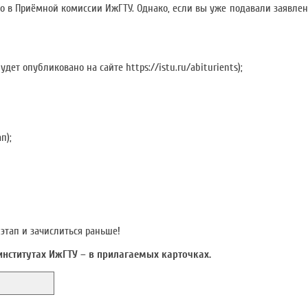
о в Приёмной комиссии ИжГТУ. Однако, если вы уже подавали заявлени
ет опубликовано на сайте https://istu.ru/abiturients);
п);
 этап и зачислиться раньше!
нститутах ИжГТУ – в прилагаемых карточках.