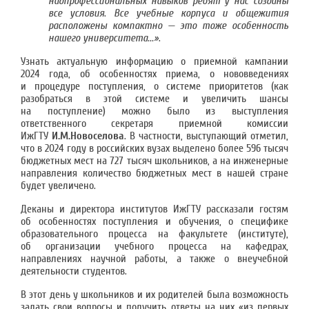
надпрофессиональных навыков ребят у нас созданы
все условия
.
Все учебные корпуса и общежития
расположены компактно — это тоже особенность
нашего университета...»
.
Узнать актуальную информацию о приемной кампании
2024 года, об особенностях приема, о нововведениях
и процедуре поступления, о системе приоритетов (как
разобраться в этой системе и увеличить шансы
на поступление) можно было из выступления
ответственного секретаря приемной комиссии
ИжГТУ
И.М.Новоселова
. В частности, выступающий отметил,
что в 2024 году в российских вузах выделено более 596 тысяч
бюджетных мест на 727 тысяч школьников, а на инженерные
направления количество бюджетных мест в нашей стране
будет увеличено.
Деканы и директора институтов ИжГТУ рассказали гостям
об особенностях поступления и обучения, о специфике
образовательного процесса на факультете (институте),
об организации учебного процесса на кафедрах,
направлениях научной работы, а также о внеучебной
деятельности студентов.
В этот день у школьников и их родителей была возможность
задать свои вопросы и получить ответы на них «из первых