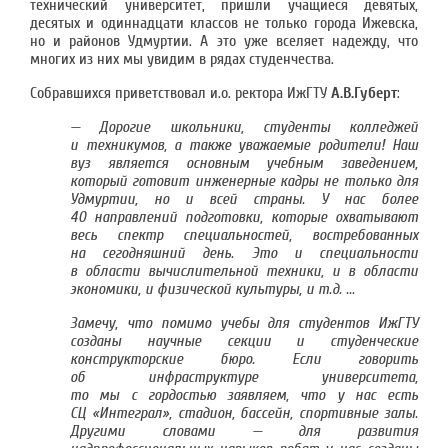
технический университет, пришли учащиеся девятых,
десятых и одиннадцати классов не только города Ижевска,
но и районов Удмуртии. А это уже вселяет надежду, что
многих из них мы увидим в рядах студенчества.
Собравшихся приветствовал и.о. ректора ИжГТУ
А.В.Губерт
:
— Дорогие школьники, студенты колледжей
и техникумов, а также уважаемые родители! Наш
вуз является основным учебным заведением,
который готовит инженерные кадры не только для
Удмуртии, но и всей страны. У нас более
40 направлений подготовки, которые охватывают
весь спектр специальностей, востребованных
на сегодняшний день. Это и специальности
в области вычислительной техники, и в области
экономики, и физической культуры, и т.д. ...
Замечу, что помимо учебы для студентов ИжГТУ
созданы научные секции и студенческие
конструкторские бюро. Если говорить
об инфраструктуре университета,
то мы с гордостью заявляем, что у нас есть
СЦ «Интеграл», стадион, бассейн, спортивные залы.
Другими словами — для развития