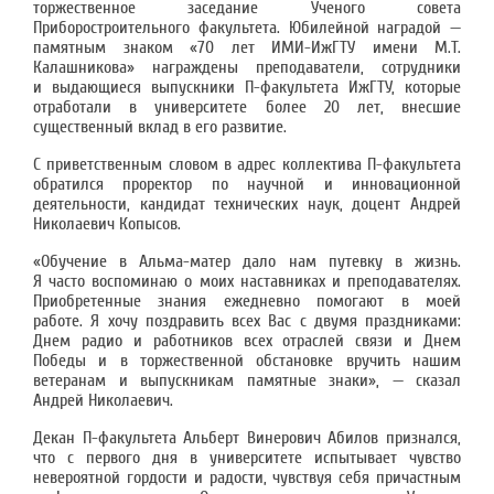
торжественное заседание Ученого совета
Приборостроительного факультета. Юбилейной наградой —
памятным знаком «70 лет ИМИ-ИжГТУ имени М.Т.
Калашникова» награждены преподаватели, сотрудники
и выдающиеся выпускники П-факультета ИжГТУ, которые
отработали в университете более 20 лет, внесшие
существенный вклад в его развитие.
С приветственным словом в адрес коллектива П-факультета
обратился проректор по научной и инновационной
деятельности, кандидат технических наук, доцент Андрей
Николаевич Копысов.
«Обучение в Альма-матер дало нам путевку в жизнь.
Я часто воспоминаю о моих наставниках и преподавателях.
Приобретенные знания ежедневно помогают в моей
работе. Я хочу поздравить всех Вас с двумя праздниками:
Днем радио и работников всех отраслей связи и Днем
Победы и в торжественной обстановке вручить нашим
ветеранам и выпускникам памятные знаки», — сказал
Андрей Николаевич.
Декан П-факультета Альберт Винерович Абилов признался,
что с первого дня в университете испытывает чувство
невероятной гордости и радости, чувствуя себя причастным