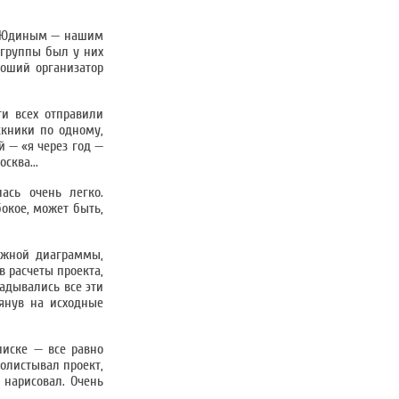
 с Юдиным — нашим
 группы был у них
роший организатор
ти всех отправили
скники по одному,
 — «я через год —
сква...
ась очень легко.
окое, может быть,
ожной диаграммы,
в расчеты проекта,
адывались все эти
лянув на исходные
писке — все равно
ролистывал проект,
 нарисовал. Очень