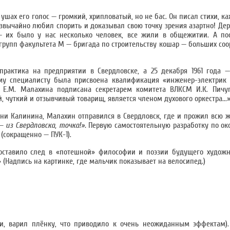
шах его голос — громкий, хрипловатый, но не бас. Он писал стихи, ка
резвычайно любил спорить и доказывал свою точку зрения азартно! Де
 их было у нас несколько человек, все жили в общежитии. А пос
х групп факультета М — бригада по строительству кошар — больших со
рактика на предприятии в Свердловске, а 25 декабря 1961 года 
ому специалисту была присвоена квалификация «инженер-электрик 
а Е.М. Малахина подписана секретарем комитета ВЛКСМ И.К. Пич
уткий и отзывчивый товарищ, является членом духового оркестра...»
 Калинина, Малахин отправился в Свердловск, где и прожил всю жи
 из Свердловска, точка!».
Первую самостоятельную разработку по ок
(сокращенно — ПУК-1).
а оставило след в «потешной» философии и поэзии будущего худож
» (Надпись на картинке, где мальчик показывает на велосипед.)
ти, варил плёнку, что приводило к очень неожиданным эффектам)