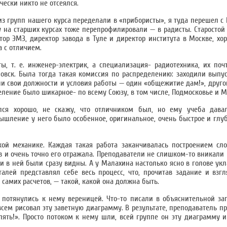
ески никто не отсеялся.
 из групп нашего курса переделали в «прибористы», я туда перешел
у на старших курсах тоже перепрофилировали — в радисты. Старостой
р ЭМЗ, директор завода в Туле и директор института в Москве, хо
 с отличием.
, т. е. инженер-электрик, а специализация- радиотехника, их поч
овск. Была тогда такая комиссия по распределению: заходили выпу
ли свои должности и условия работы — один «общежитие дам!», другой
еделение было шикарное- по всему Союзу, в том числе, Подмосковье и Мо
лся хорошо, не скажу, что отличником был, но ему учеба давал
шление у него было особенное, оригинальное, очень быстрое и глуб
кой механике. Каждая такая работа заканчивалась построением сл
в и очень точно его отражала. Преподаватели не слишком-то вникали 
 в ней были сразу видны. А у Малахина настолько ясно в голове укл
талей представлял себе весь процесс, что, прочитав задание и взг
 самих расчетов, — такой, какой она должна быть.
— потянулись к нему вереницей. Что-то писали в объяснительной за
всем рисовал эту заветную диаграмму. В результате, преподаватель п
пять!». Просто потоком к нему шли, всей группе он эту диаграмму и