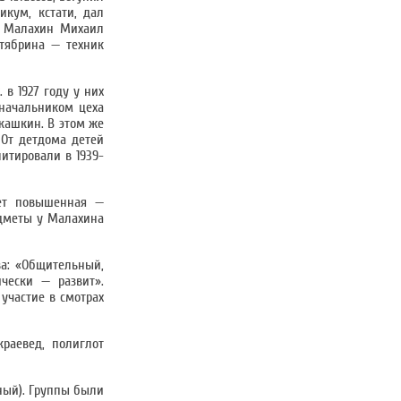
икум, кстати, дал
, Малахин Михаил
ктябрина — техник
 в 1927 году у них
 начальником цеха
укашкин. В этом же
 От детдома детей
итировали в 1939-
дет повышенная —
едметы у Малахина
ва: «Общительный,
чески — развит».
участие в смотрах
раевед, полиглот
ный). Группы были