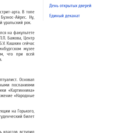
День открытых дверей
трит-арта. В топе
Единый деканат
Буэнос-Айрес. Ну,
й уральский рок.
ылся на факультете
.П. Бажова, Центр
Б.У. Кашкин сейчас
инбургском музее
ем, что при всей
а.
птуалист. Основал
рными посланиями
ики «Картинника»
вижение «Народные
кции на Горького,
студенческий билет
ь классов, вступил