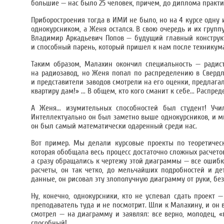
большие — нас было 25 человек, причем, до диплома практич
Приборостроения тогда в ИМИ не было, но на 4 курсе одну
однокурсником, а Женя остался. В свою очередь и их групп
Владимир Аркадьевич Попов — будущий главный конструкто
и способный парень, который пришел к нам после техникума
Таким образом, Малахин окончил специальность — радисты
на радиозавод, но Женя попал по распределению в Свердл
и представители заводов смотрели на его оценки, предлага
квартиру дам!» ... В общем, кто кого сманит к себе... Распр
А Женя... изумительных способностей был студент! Учи
Интеллектуально он был заметно выше однокурсников, и мы
он был самый математически одаренный среди нас.
Вот пример. Мы делали курсовые проекты по теоретичес
которая обобщала весь процесс достаточно сложных расчето
а сразу обращались к чертежу этой диаграммы — все ошибки
расчеты, он так четко, до мельчайших подробностей и де
данные, он рисовал эту злополучную диаграмму от руки, без
Ну, конечно, однокурсники, кто не успевал сдать проект 
преподаватель туда и не посмотрит. Шли к Малахину, и он 
смотрел — на диаграмму и заявлял: все верно, молодец, «
способный!