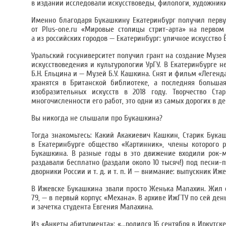
в издании исследовали искусствоведы, филологи, художник
Именно благодаря Букашкину Екатеринбург получил первую
от Plus-one.ru «Мировые столицы стрит-арта» на первом 
а из российских городов — Екатеринбург: уличное искусство
Уральский госуниверситет получил грант на создание Музея 
искусствоведения и культурологии УрГУ. В Екатеринбурге 
Б.Н. Ельцина и — Музей Б.У. Кашкина. Снят и фильм «Легенд
хранятся в Британской библиотеке, а последняя больша
изобразительных искусств в 2018 году. Творчество Ст
многочисленности его работ, это одни из самых дорогих в 
Вы никогда не слышали про Букашкина?
Тогда знакомьтесь: Какий Акакиевич Кашкин, Старик Бука
в Екатеринбурге общество «Картинник», члены которого 
Букашкина. В разные годы в это движение входили рок-
раздавали бесплатно (раздали около 10 тысяч!) под песни
дворники России и т. д. и т. п. И — внимание: выпускник Иж
В Ижевске Букашкина звали просто Женька Малахин. Жил он
79, — в первый корпус «Механа». В архиве ИжГТУ по сей день
и зачетка студента Евгения Малахина.
Из «Анкеты абитуриента»: «...родился 16 сентября в Иркутск