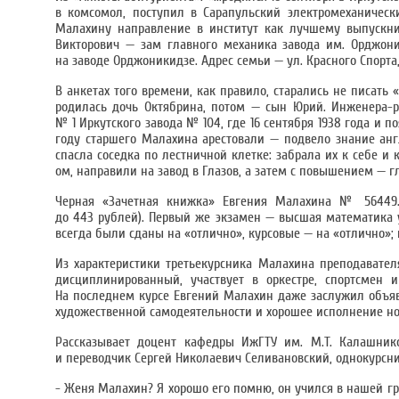
в комсомол, поступил в Сарапульский электромеханически
Малахину направление в институт как лучшему выпускни
Викторович — зам главного механика завода им. Орджони
на заводе Орджоникидзе. Адрес семьи — ул. Красного Спорта, 
В анкетах того времени, как правило, старались не писать «
родилась дочь Октябрина, потом — сын Юрий. Инженера-ра
№ 1 Иркутского завода № 104, где 16 сентября 1938 года и 
году старшего Малахина арестовали — подвело знание анг
спасла соседка по лестничной клетке: забрала их к себе и
ом, направили на завод в Глазов, а затем с повышением — 
Черная «Зачетная книжка» Евгения Малахина № 56449.
до 443 рублей). Первый же экзамен — высшая математика 
всегда были сданы на «отлично», курсовые — на «отлично»;
Из характеристики третьекурсника Малахина преподавател
дисциплинированный, участвует в оркестре, спортсмен 
На последнем курсе Евгений Малахин даже заслужил объявл
художественной самодеятельности и хорошее исполнение но
Рассказывает доцент кафедры ИжГТУ им. М.Т. Калашнико
и переводчик Сергей Николаевич Селивановский, однокурсни
- Женя Малахин? Я хорошо его помню, он учился в нашей г