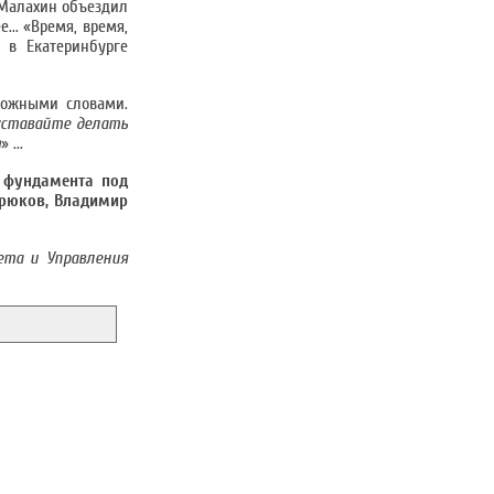
, Малахин объездил
... «Время, время,
 в Екатеринбурге
сложными словами.
 уставайте делать
т
» ...
е фундамента под
орюков, Владимир
ета и Управления