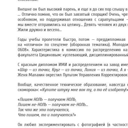
Внешне он был высокий парень, и еще я до сих пор слышу в у
... Отлично помню, что он был завзятый спорщик! Очень, ч
особняком, но поддерживал отношения с сарапульцами —
мы вместе отправились на целину... Девять человек из дву
Жили дружно и весело...
Годы учебы пролетели быстро, потом — преддипломная п
на «отлично» по спецтеме (оборонная тематика). Молод
0608». Характеристика в комиссию по распределению н
факультета Цициновым: «успевающий, дисциплинированный, ч
С красным дипломом ИМИ и распределением на завод имени
«
Шар — из точки, Круг — из точки, Линия — из точки, А я —
Женя Малахин окрестил Пультом Управления Корректировок 
Вообще, качественное техническое образование, навсегд
скомороха»: «
Купите штуку мне вон ту, а то её изобрету
!
«
Пишем НОЛЬ — получаем НОЛЬ,
Пишем не-НОЛЬ — получаем не-НОЛЬ...
Так что же это получается,
Что пишем, то и получается?»
Он любил экспериментировать с фотографией (в частнос