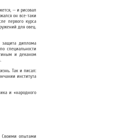
жется, — и рисовал
ржался он все-таки
ле первого курса
оружений для овец.
— защита диплома
по специальности
угиным и деканом
.
знь. Так и писал:
ончании института
ника и «народного
. Своими опытами