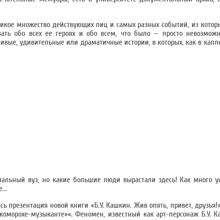
еликое множество действующих лиц и самых разных событий, из котор
зать обо всех ее героях и обо всем, что было — просто невозмож
ивые, удивительные или драматичные истории, в которых, как в капле
иальный вуз, но какие большие люди вырастали здесь! Как много у
...
ась презентация новой книги «Б.У. Кашкин. Жив опять, привет, друзья
скоморохе-музыканте»«. Феномен, известный как арт-персонаж Б.У. К