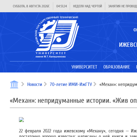
СУББОТА, 8 АВГУСТА 2026Г.
04:51:24
НЕДЕЛЯ НАД ЧЕРТОЙ
ЗАНЯТИЯ НЕ ПРОВОД
Ф
ИЖЕВС
УНИВЕРСИТЕТ
ОБРАЗОВАНИЕ
Новости
70-летие ИМИ-ИжГТУ
«Механ»: непридума
«Механ»: непридуманные истории. «Жив опя
22 февраля 2022 года ижевскому «Механу», сегодня — И
достаточно хорошо известна: написаны о ней книги и за