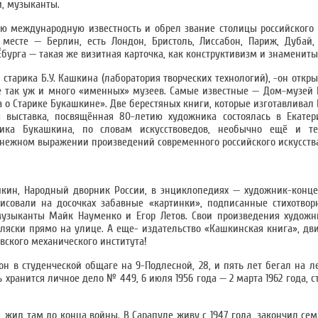
и, музыканты.
 международную известность и обрел звание столицы российского с
месте — Берлин, есть Лондон, Бристоль, Лиссабон, Париж, Дубай, 
 Ёбурга — такая же визитная карточка, как конструктивизм и знамениты
старика Б.У. Кашкина (лаборатория творческих технологий), -он откр
не так уж и много «именных» музеев. Самые известные — Дом-музей П
а о Старике Букашкине». Две берестяных книги, которые изготавливал 
я выставка, посвящённая 80-летию художника состоялась в Екатер
арика Букашкина, по словам искусствоведов, необычно ещё и т
денежном выражении произведений современного российского искусств
шкин, Народный дворник России, в энциклопедиях — художник-конце
рисовали на досочках забавные «картинки», подписанные стихотво
музыканты Майк Науменко и Егор Летов. Свои произведения художн
-пляски прямо на улице. А еще- издательство «Кашкинская книга», д
евского механического института!
 в студенческой общаге на 9-Подлесной, 28, и пять лет бегал на ле
 хранится личное дело № 449, 6 июля 1956 года — 2 марта 1962 года, 
е, жил там до конца войны. В Сарапуле живу с 1947 года, закончил сем