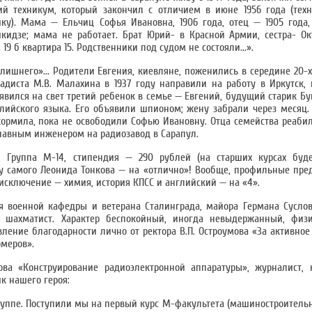
й техникум, который закончил с отличием в июне 1956 года (техн
ку). Мама — Ельчиц Софья Ивановна, 1906 года, отец — 1905 года
кидзе; мама не работает. Брат Юрий- в Красной Армии, сестра- О
19 б квартира 15. Родственники под судом не состояли...».
лишнего»... Родители Евгения, киевляне, поженились в середине 20-х.
диста М.В. Малахина в 1937 году направили на работу в Иркутск,
появился на свет третий ребенок в семье — Евгений, будущий старик Б
лийского языка. Его объявили шпионом; жену забрали через месяц.
 кормила, пока не освободили Софью Ивановну. Отца семейства реабил
главным инженером на радиозавод в Сарапул.
 Группа М-14, стипендия — 290 рублей (на старших курсах бу
у самого Леонида Тонкова — на «отлично»! Вообще, профильные пр
 исключение — химия, история КПСС и английский — на «4».
я военной кафедры и ветерана Сталинграда, майора Германа Сусло
и шахматист. Характер беспокойный, иногда невыдержанный, физи
ение благодарности лично от ректора В.П. Остроумова «За активное 
меров».
ва «Конструирование радиоэлектронной аппаратуры», журналист, к
к нашего героя:
руппе. Поступили мы на первый курс М-факультета (машиностроитель