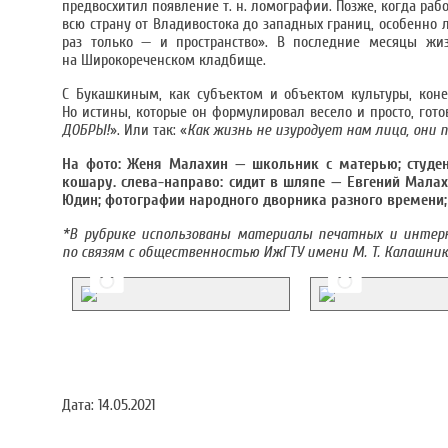
предвосхитил появление т. н. ломографии. Позже, когда раб
всю страну от Владивостока до западных границ, особенно л
раз только — и пространство». В последние месяцы жиз
на Широкореченском кладбище.
С Букашкиным, как субъектом и объектом культуры, коне
Но истины, которые он формулировал весело и просто, гот
ДОБРЫ!
». Или так: «
Как жизнь не изуродует нам лица, они 
На фото: Женя Малахин — школьник с матерью; студен
кошару. слева-направо: сидит в шляпе — Евгений Мала
Юдин; фотографии народного дворника разного времени
*В рубрике использованы материалы печатных и интер
по связям с общественностью ИжГТУ имени М. Т. Калашник
Дата:
14.05.2021