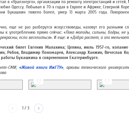
отал в «Уралэнерго», организации по ремонту электростанций и сетей
юбил Одессу. Побывал в 70-х годах в Европе и Африке, Северной Корее
ни Букашкин тяжело болел, умер 13 марта 2005 года. Похоронен
чно, еще не раз разберутся искусствоведы, назовут его разными 
овы к употреблению прямо сейчас: «
Пока молоды, сильны, бодры, не
прекрасны, если веселиться
». И еще: и «
Добро растет, а зло мельчае
ческий билет Евгения Малахина; Целина, июль 1957-го, копани
хин, Рябов, Владимир Пономарев, Александр Ханжин, Вячеслав К
; работы Букашкина в современном Екатеринбурге.
нет-СМИ,
«Живой книги ИжГТУ
»
, архивы технического университ
ова
1
/
3