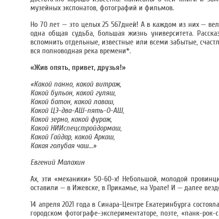
музейных экспонатов, фотографий и фильмов.
Но 70 лет — это целых 25 567дней! А в каждом из них — в
одна общая судьба, большая жизнь университета. Расска
вспомнить отдельные, известные или всеми забытые, счастл
вся полноводная река времени*.
«Жив опять, привет, друзья!»
«Какой панно, какой витраж,
Какой бульон, какой гуляш,
Какой батон, какой лаваш,
Какой ЦЭ-два-АШ-пять-О-АШ,
Какой зерно, какой фураж,
Какой НИИспецстройдормаш,
Какой Гайдар, какой Аркаш,
Какая голубая чаш...»
Евгений Малахин
Ах, эти «механики» 50-60-х! Небольшой, молодой провинц
оставили — в Ижевске, в Прикамье, на Урале! И — далее везде
14 апреля 2021 года в Синара-Центре Екатеринбурга состоял
городском фотографе-экспериментаторе, поэте, «панк-рок-