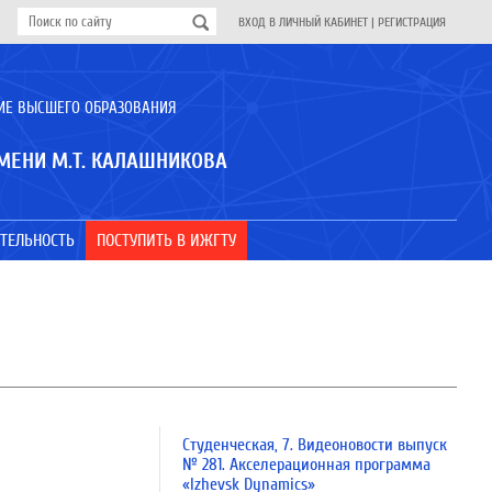
ВХОД В ЛИЧНЫЙ КАБИНЕТ
|
РЕГИСТРАЦИЯ
ИЕ ВЫСШЕГО ОБРАЗОВАНИЯ
МЕНИ М.Т. КАЛАШНИКОВА
ТЕЛЬНОСТЬ
ПОСТУПИТЬ В ИЖГТУ
Студенческая, 7. Видеоновости выпуск
№ 281. Акселерационная программа
«Izhevsk Dynamics»