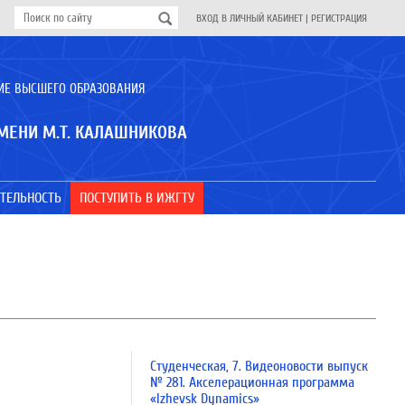
ВХОД В ЛИЧНЫЙ КАБИНЕТ
|
РЕГИСТРАЦИЯ
ИЕ ВЫСШЕГО ОБРАЗОВАНИЯ
МЕНИ М.Т. КАЛАШНИКОВА
ТЕЛЬНОСТЬ
ПОСТУПИТЬ В ИЖГТУ
Студенческая, 7. Видеоновости выпуск
№ 281. Акселерационная программа
«Izhevsk Dynamics»