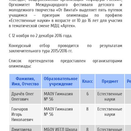
Оргкомитет Международного фестиваля детского и
молодежного творчества «От Винта!» выделяет пять путевок
учащимся – призерам олимпиады по профилю
«Естественные науки» в возрасте от 10 до 16 лет для участия
в тематической смене МДЦ «Артек».
С 12 ноября по 2 декабря 2016 года.
Конкурсный отбор проводится по результатам
заключительного тура 2015/2016 гг.
Список претендентов предоставлен организаторами
олимпиады:
Фамилия,
Образовательное
Класс
Предмет
Р
Имя, Отчество
учреждение
Драчёв Олег
МАОУ Гимназия
6
Естественные
Олегович
№ 56
науки
Гончаров
МАОУ Гимназия
8
Естественные
Игорь
№ 56
науки
Николаевич
Дмитриева
МБОУ ИЕГЛ Школа
8
Естественные