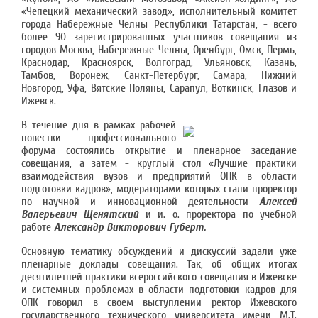
«Чепецкий механический завод», исполнительный комитет
города Набережные Челны Республики Татарстан, - всего
более 90 зарегистрированных участников совещания из
городов Москва, Набережные Челны, Оренбург, Омск, Пермь,
Краснодар, Красноярск, Волгоград, Ульяновск, Казань,
Тамбов, Воронеж, Санкт-Петербург, Самара, Нижний
Новгород, Уфа, Вятские Поляны, Сарапул, Воткинск, Глазов и
Ижевск.
В течение дня в рамках рабочей
повестки профессионального
форума состоялись открытие и пленарное заседание
совещания, а затем - круглый стол «Лучшие практики
взаимодействия вузов и предприятий ОПК в области
подготовки кадров», модераторами которых стали проректор
по научной и инновационной деятельности
Алексей
Валерьевич Щенятский
и и. о. проректора по учебной
работе
Александр Викторович Губерт.
Основную тематику обсуждений и дискуссий задали уже
пленарные доклады совещания. Так, об общих итогах
десятилетней практики всероссийского совещания в Ижевске
и системных проблемах в области подготовки кадров для
ОПК говорил в своем выступлении ректор Ижевского
государственного технического университета имени М.Т.