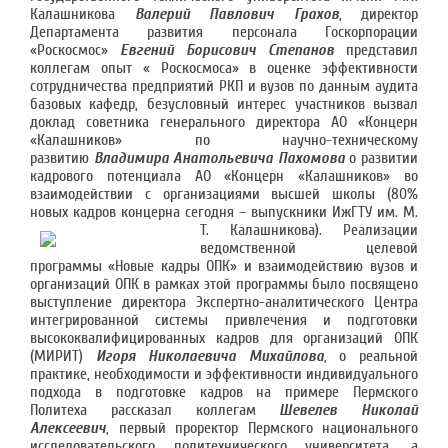
Калашникова
Валерий Павлович Грахов
, директор
Департамента развития персонала Госкорпорации
«Роскосмос»
Евгений Борисович Степанов
представил
коллегам опыт « Роскосмоса» в оценке эффективности
сотрудничества предприятий РКП и вузов по данным аудита
базовых кафедр, безусловный интерес участников вызвал
доклад советника генерального директора АО «Концерн
«Калашников» по научно-техническому
развитию
Владимира Анатольевича Пахомова
о развитии
кадрового потенциала АО «Концерн «Калашников» во
взаимодействии с организациями высшей школы (80%
новых кадров концерна сегодня – выпускники ИжГТУ им. М.
Т. Калашникова). Реализации
ведомственной целевой
программы «Новые кадры ОПК» и взаимодействию вузов и
организаций ОПК в рамках этой программы было посвящено
выступление директора Экспертно-аналитического Центра
интегрированной системы привлечения и подготовки
высококвалифицированных кадров для организаций ОПК
(МИРИТ)
Игоря Николаевича Михайлова
, о реальной
практике, необходимости и эффективности индивидуального
подхода в подготовке кадров на примере Пермского
Политеха рассказал коллегам
Шевелев Николай
Алексеевич
, первый проректор Пермского национального
исследовательского политехнического университета, а