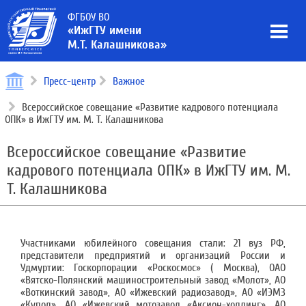
ФГБОУ ВО
«ИжГТУ имени
М.Т. Калашникова»
Пресс-центр
Важное
Всероссийское совещание «Развитие кадрового потенциала
ОПК» в ИжГТУ им. М. Т. Калашникова
Всероссийское совещание «Развитие
кадрового потенциала ОПК» в ИжГТУ им. М.
Т. Калашникова
Участниками юбилейного совещания стали: 21 вуз РФ,
представители предприятий и организаций России и
Удмуртии: Госкорпорации «Роскосмос» ( Москва), ОАО
«Вятско-Полянский машиностроительный завод «Молот», АО
«Воткинский завод», АО «Ижевский радиозавод», АО «ИЭМЗ
«Купол», АО «Ижевский мотозавод «Аксион-холдинг», АО