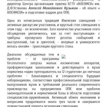
директор Центра организации приема БГТУ «ВОЕНМЕХ» им.
Д.Ф.Устинова
Алексей Михайлович Кузьмин
- об опыте «
ВОЕНМЕХА» в подготовке кадров для ОПК.
Одна из неписанных традиций Ижевских совещаний –
активные дискуссии участников, и круглый стол совещания в
этом году - не исключение. Зато количество участников этого
обсуждения увеличилось, как за счет выступающих- с
трибуны прозвучало более десятка сообщений и
выступлений, так и зрителей, - впервые в университете
велась онлайн - трансляция круглого стола.
Диапазон обсуждаемых тем и
проблем - от программы
бесплатного запуска малых космических аппаратов,
профориентации школьников и действующего в вузах
норматива «один преподаватель на 12 студентов» до «вечных
проблем» - бакалавриата и специалитета будущих
«оборонщиков», соответствия профессиональной подготовки
выпускников вузов и требований реального современного
производства на предприятиях ОПК или проблем
законодательной и нормативной базы в области подготовки
специалистов-оружейников. Активный обмен мнениями и
вопросами продолжался около трех часов и завершился
демонстрацией проекта резолюции совещания.