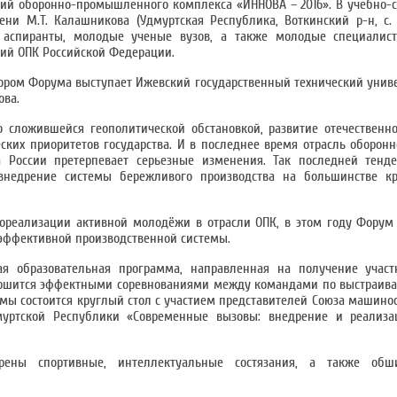
ий оборонно-промышленного комплекса «ИННОВА – 2016». В учебно-
ни М.Т. Калашникова (Удмуртская Республика, Воткинский р-н, с. 
, аспиранты, молодые ученые вузов, а также молодые специалис
ий ОПК Российской Федерации.
ором Форума выступает Ижевский государственный технический униве
ва.
о сложившейся геополитической обстановкой, развитие отечественн
еских приоритетов государства. И в последнее время отрасль оборо
 России претерпевает серьезные изменения. Так последней тенде
внедрение системы бережливого производства на большинстве к
реализации активной молодёжи в отрасли ОПК, в этом году Форум 
 эффективной производственной системы.
я образовательная программа, направленная на получение учас
авершится эффектными соревнованиями между командами по выстраи
мы состоится круглый стол с участием представителей Союза машинос
уртской Республики «Современные вызовы: внедрение и реализа
ены спортивные, интеллектуальные состязания, а также обши