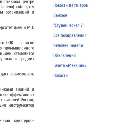
спортивном центре
Новости партнёров
Галево) соберутся
ты организаций и
Важное
"Студенческая 7"
рситет имени М.Т.
Все поздравления
ого ОПК – в числе
Человек недели
нно-промышленного
нцией становится
Объявления
рупных и средних
Газета «Механик»
даст возможность
Новости
тниками знаний и
ванию эффективных
троителей России,
ция инструментов
рная культурно-