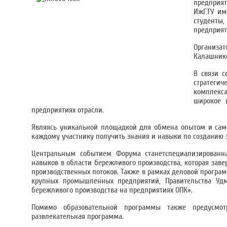
предприят
ИжГТУ име
студенты
предприят
Организат
Калашнико
В связи с
стратегич
комплекса
широкое 
предприятиях отрасли.
Являясь уникальной площадкой для обмена опытом и само
каждому участнику получить знания и навыки по созданию
Центральным событием Форума станетспециализированна
навыков в области бережливого производства, которая з
производственных потоков. Также в рамках деловой програм
крупных промышленных предприятий, Правительства Удм
бережливого производства на предприятиях ОПК».
Помимо образовательной программы также предусмотр
развлекательная программа.