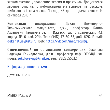
экономическое управление: теория и практика». Допускается
заочное участие, с публикацией материалов на русском,
либо английском языке. Последний день подачи заявки: 14
сентября 2018 г.
Контактная информация
: Декан Инженерно-
Экономического факультета, д.э.н., профессор Раиль
Ахсанович Галиахметов. г. Ижевск, ул. Студенческая, 42,
корпус № 6, каб. 201а. Тел.: (3412) 77-60-55, доб. 6292. E-mail:
dekanat_ie@istu.ru.
Веб:
https://vk.com/inec_faculty
.
Ответственный по организации конференции
, Соколова
Надежда Геннадьевна, д.э.н., профессор каф. ЭТиУКД. эл.
почта:
sokolova-ng@mail.ru
, тел.: 89128555532.
Информационное письмо
Дата:
06.09.2018
МЕНЮ РАЗДЕЛА