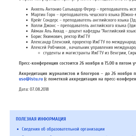
Анхель Антонио Сальвадор Ферер – преподаватель исп
Мартин Горн – преподаватель чешского языка (Южно-
Крейг Сондерс – преподаватель английского языка (Э
Холли Джонс – преподаватель английского языка (Эди
Айман Аль Аккад – доцент кафедры "Английский язык"
Борис Якимович, ректор ИжГТУ
Александр Еленский, проректор ИжГТУ по международ
Алексей Рябчиков , начальник управления междунаро
студенты и магистранты ИжГТУ из Венгрии, Сирии
Пресс-конференция состоится 26 ноября в 15.00 в пятом уч
Аккредитация журналистов и блогеров – до 26 ноября по 
uso@istu.ru
(с пометкой аккредитация на пресс-конферен
Дата:
07.08.2018
ПОЛЕЗНАЯ ИНФОРМАЦИЯ
Сведения об образовательной организации