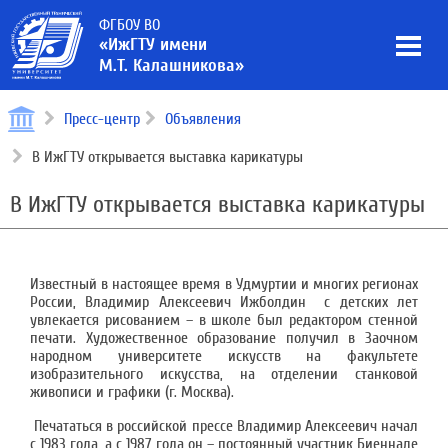
ФГБОУ ВО
«ИжГТУ имени
М.Т. Калашникова»
Пресс-центр
Объявления
В ИжГТУ открывается выставка карикатуры
В ИжГТУ открывается выставка карикатуры
Известный в настоящее время в Удмуртии и многих регионах
России, Владимир Алексеевич Ижболдин с детских лет
увлекается рисованием – в школе был редактором стенной
печати. Художественное образование получил в Заочном
народном университете искусств на факультете
изобразительного искусства, на отделении станковой
живописи и графики (г. Москва).
Печататься в российской прессе Владимир Алексеевич начал
с 1983 года, а с 1987 года он – постоянный участник Биеннале