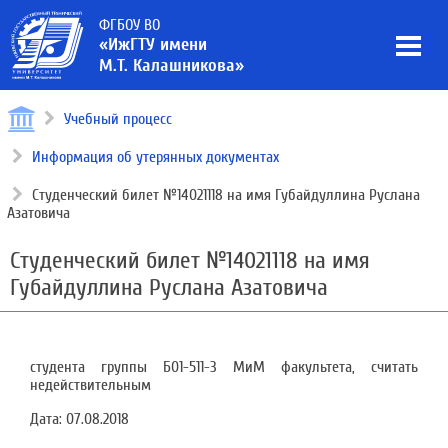
ФГБОУ ВО
«ИжГТУ имени
М.Т. Калашникова»
Учебный процесс
Информация об утерянных документах
Студенческий билет №14021118 на имя Губайдуллина Руслана
Азатовича
Студенческий билет №14021118 на имя
Губайдуллина Руслана Азатовича
студента группы Б01-511-3 МиМ факультета, считать
недействительным
Дата:
07.08.2018