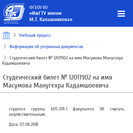
ФГБОУ ВО
«ИжГТУ имени
М.Т. Калашникова»
Учебный процесс
Информация об утерянных документах
Студенческий билет № 12011902 на имя Масумова Манугехра
Кадамшоевича
Студенческий билет № 12011902 на имя
Масумова Манугехра Кадамшоевича
студента группы Б05-011-1 факультета УК считать
недействительным.
Дата:
07.08.2018