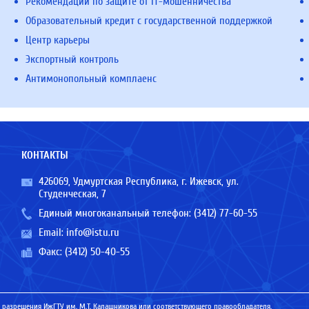
Рекомендации по защите от IT-мошенничества
Образовательный кредит с государственной поддержкой
Центр карьеры
Экспортный контроль
Антимонопольный комплаенс
КОНТАКТЫ
426069, Удмуртская Республика, г. Ижевск, ул.
Студенческая, 7
Единый многоканальный телефон:
(3412) 77-60-55
Email:
info@istu.ru
Факс: (3412) 50-40-55
 разрешения ИжГТУ им. М.Т. Калашникова или соответствующего правообладателя.