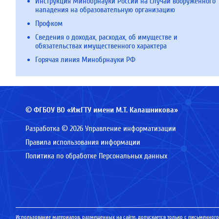
Инструкция Минобрнауки России на случай вооруженного
нападения на образовательную организацию
Профком
Сведения о доходах, расходах, об имуществе и
обязательствах имущественного характера
Горячая линия Минобрнауки РФ
© ФГБОУ ВО «ИжГТУ имени М.Т. Калашникова»
Разработка © 2026 Управление информатизации
Правила использования информации
Политика по обработке Персональных данных
Использование материалов, размещенных на сайте, допускается только с письменного