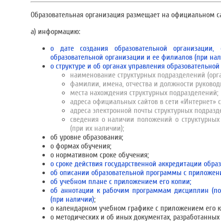
Образовательная организация размещает на официальном са
а) информацию:
о дате создания образовательной организации, 
образовательной организации и ее филиалов (при нал
о структуре и об органах управления образовательной 
наименование структурных подразделений (орга
фамилии, имена, отчества и должности руковод
места нахождения структурных подразделений;
адреса официальных сайтов в сети «Интернет» 
адреса электронной почты структурных подразд
сведения о наличии положений о структурных
(при их наличии);
об уровне образования;
о формах обучения;
о нормативном сроке обучения;
о сроке действия государственной аккредитации обра
об описании образовательной программы с приложен
об учебном плане с приложением его копии;
об аннотации к рабочим программам дисциплин (по
(при наличии)
;
о календарном учебном графике с приложением его к
о методических и об иных документах, разработанных