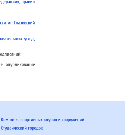
едерации», правил
ститут
,
Глазовский
овательных услуг,
редписаний;
е, опубликование
Комплекс спортивных клубов и сооружений
Студенческий городок