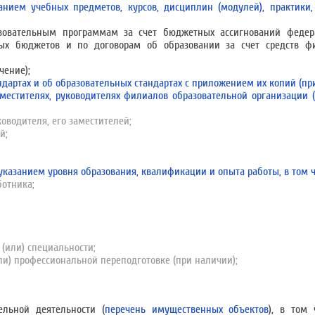
анием учебных предметов, курсов, дисциплин (модулей), практики
зовательным программам за счет бюджетных ассигнований федер
ых бюджетов и по договорам об образовании за счет средств фи
чение);
дартах и об образовательных стандартах с приложением их копий (пр
аместителях, руководителях филиалов образовательной организации (
ководителя, его заместителей;
й;
 указанием уровня образования, квалификации и опыта работы, в том 
ботника;
(или) специальности;
и) профессиональной переподготовке (при наличии);
ельной деятельности (
перечень имущественных объектов
), в том 