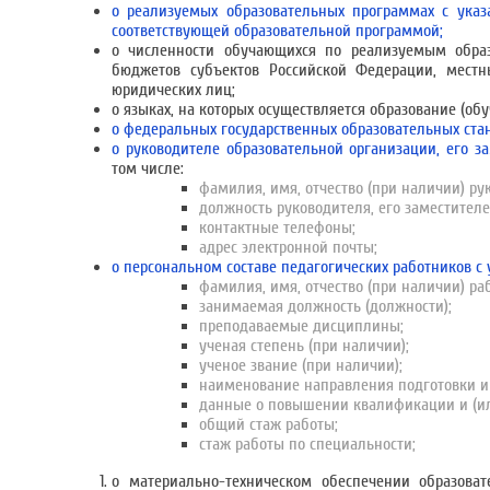
о реализуемых образовательных программах с указ
соответствующей образовательной программой;
о численности обучающихся по реализуемым обра
бюджетов субъектов Российской Федерации, местн
юридических лиц;
о языках, на которых осуществляется образование (обу
о федеральных государственных образовательных стан
о руководителе образовательной организации, его з
том числе:
фамилия, имя, отчество (при наличии) ру
должность руководителя, его заместителе
контактные телефоны;
адрес электронной почты;
о персональном составе педагогических работников с
фамилия, имя, отчество (при наличии) ра
занимаемая должность (должности);
преподаваемые дисциплины;
ученая степень (при наличии);
ученое звание (при наличии);
наименование направления подготовки и 
данные о повышении квалификации и (ил
общий стаж работы;
стаж работы по специальности;
о материально-техническом обеспечении образоват