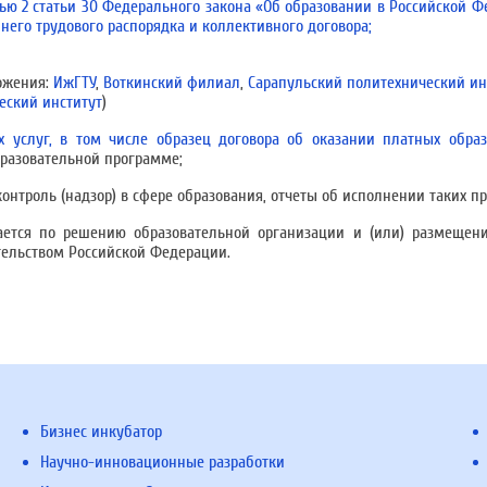
ью 2 статьи 30 Федерального закона «Об образовании в Российской Ф
него трудового распорядка и коллективного договора;
ожения:
ИжГТУ
,
Воткинский филиал
,
Сарапульский политехнический ин
еский институт
)
 услуг, в том числе образец договора об оказании платных образ
разовательной программе;
онтроль (надзор) в сфере образования, отчеты об исполнении таких п
ается по решению образовательной организации и (или) размещени
тельством Российской Федерации.
Бизнес инкубатор
Научно-инновационные разработки