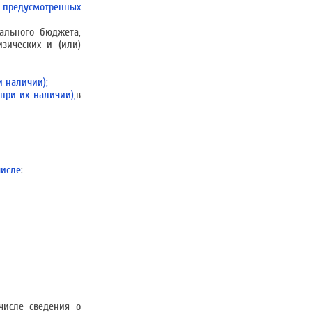
, предусмотренных
ального бюджета,
зических и (или)
и наличии);
при их наличии),
в
числе
:
числе сведения о