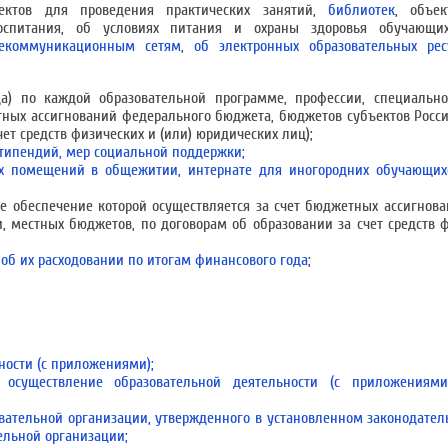
ектов для проведения практических занятий,
библиотек
, объек
воспитания, об условиях питания и охраны здоровья обучающи
екоммуникационным сетям
,
об электронных образовательных рес
а) по каждой образовательной программе, профессии, специально
тных ассигнований федерального бюджета, бюджетов субъектов Росс
ет средств физических и (или) юридических лиц);
типендий, мер социальной поддержки;
ых помещений в общежитии, интернате для иногородних обучающих
е обеспечение которой осуществляется за счет бюджетных ассигнов
 местных бюджетов, по договорам об образовании за счет средств ф
об их расходовании по итогам финансового года
;
ности (с приложениями);
 осуществление образовательной деятельности (с приложениями)
вательной организации, утвержденного в установленном законодател
ельной организации;