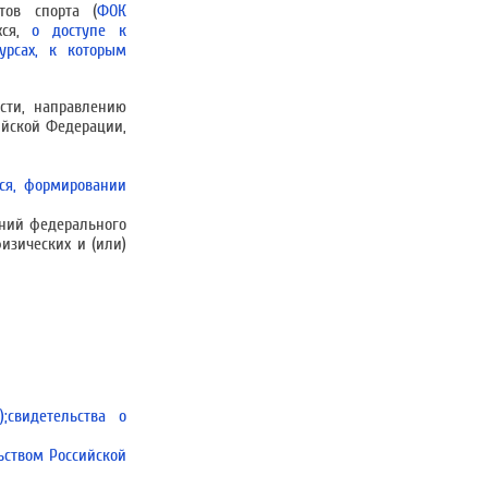
тов спорта (
ФОК
хся,
о доступе к
урсах, к которым
сти, направлению
ийской Федерации,
ся, формировании
аний федерального
изических и (или)
;свидетельства о
ьством Российской