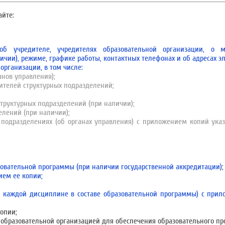
йте:
об учредителе, учредителях образовательной организации, о 
ичии), режиме, графике работы, контактных телефонах и об адресах э
организации, в том числе:
нов управления);
ителей структурных подразделений;
структурных подразделений (при наличии);
елений (при наличии);
 подразделениях (об органах управления) с приложением копий ук
зовательной программы (при наличии государственной аккредитации)
;
ием ее копии;
 каждой дисциплине в составе образовательной программы) с прил
опии;
 образовательной организацией для обеспечения образовательного про