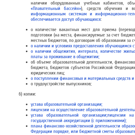
наличии оборудованных учебных кабинетов, объ
«Плавательный бассейн»
), средств обучения и 
информационным системам и информационно-тел
обеспечивается доступ обучающихся
:
о количестве вакантных мест для приема (перевод
подготовки (на места, финансируемые за счет бюдже
местных бюджетов, по договорам об образовании за сч
о наличии и условиях предоставления обучающимся с
о наличии общежития, интерната, количестве жил
платы за проживание в общежитии;
об объеме образовательной деятельности, финансово
бюджета, бюджетов субъектов Российской Федерации,
юридических лиц;
о поступлении финансовых и материальных средств и 
о трудоустройстве выпускников;
б) копии:
устава образовательной организации;
лицензии на осуществление образовательной деятель
устава образовательной организации;лицензии на
государственной аккредитации (с приложениями);
плана финансово-хозяйственной деятельности образо
Федерации порядке, или бюджетной сметы образоват