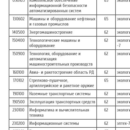
090105
Комплексное обеспечение
65
эколог
информационной безопасности
автоматизированных систем
130602
Машины и оборудование нефтяных
65
эколог
и газовых промыслов
140500
Энергомашиностроение
62
эколог
150400
Технологические машины и
62
эколог
оборудование
-7
150900
Технология, оборудование и
62
эколог
автоматизация
машиностроительных производств
160100
Авиа- и ракетостроение область РД
62
эколог
170102
Стрелково-пушечное,
65
эколог
артиллерийское и ракетное оружие
190100
Наземные транспортные системы
62
эколог
190500
Эксплуатация транспортных средств
62
эколог
230100
Информатика и вычислительная
62
эколог
техника
230200
Информационные системы
62
элтех-