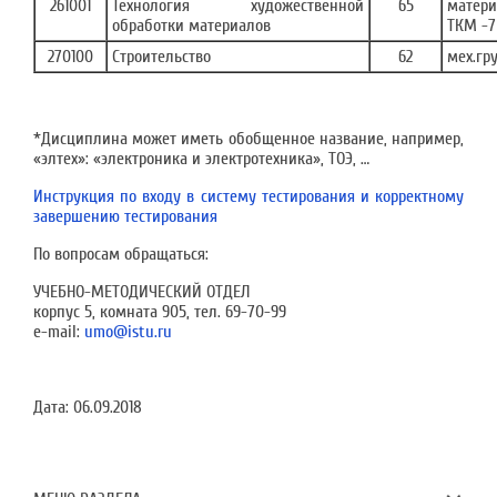
261001
Технология художественной
65
матери
обработки материалов
ТКМ -7
270100
Строительство
62
мех.гр
*Дисциплина может иметь обобщенное название, например,
«элтех»: «электроника и электротехника», ТОЭ, …
Инструкция по входу в систему тестирования и корректному
завершению тестирования
По вопросам обращаться:
УЧЕБНО-МЕТОДИЧЕСКИЙ ОТДЕЛ
корпус 5, комната 905, тел. 69-70-99
e-mail:
umo@istu.ru
Дата:
06.09.2018