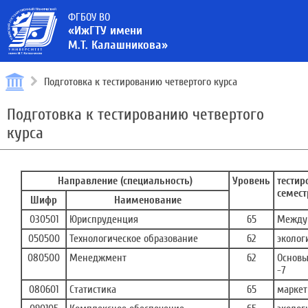
ФГБОУ ВО
«ИжГТУ имени
М.Т. Калашникова»
Подготовка к тестированию четвертого курса
Подготовка к тестированию четвертого
курса
Направление (специальность)
Уровень
тести
семест
Шифр
Наименование
030501
Юриспруденция
65
Междун
050500
Технологическое образование
62
эколог
080500
Менеджмент
62
Основы
-7
080601
Статистика
65
маркет