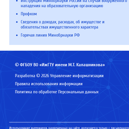
Инструкция Минобрнауки России на случай вооруженного
нападения на образовательную организацию
Профком
Сведения о доходах, расходах, об имуществе и
обязательствах имущественного характера
Горячая линия Минобрнауки РФ
© ФГБОУ ВО «ИжГТУ имени М.Т. Калашникова»
Разработка © 2026 Управление информатизации
Правила использования информации
Политика по обработке Персональных данных
Использование материалов, размещенных на сайте, допускается только с письменного