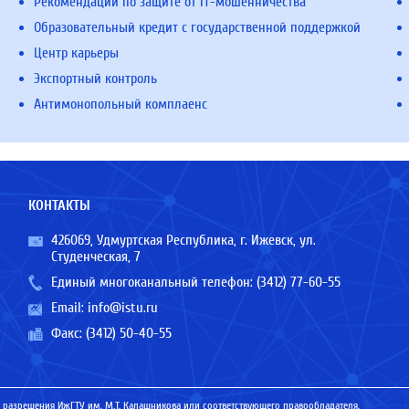
Рекомендации по защите от IT-мошенничества
Образовательный кредит с государственной поддержкой
Центр карьеры
Экспортный контроль
Антимонопольный комплаенс
КОНТАКТЫ
426069, Удмуртская Республика, г. Ижевск, ул.
Студенческая, 7
Единый многоканальный телефон:
(3412) 77-60-55
Email:
info@istu.ru
Факс: (3412) 50-40-55
 разрешения ИжГТУ им. М.Т. Калашникова или соответствующего правообладателя.