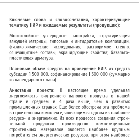
Ключевые слова и словосочетания, характеризующие
тематику НИР и ожидаемые результаты (продукцию):
Многослойные углеродные нанотрубки, структуризация
вяжущей матрицы, гипсовые и ан­гидритовые композиции,
физико-химические исследования, растворимое стекло,
огнеза­щитные составы, экранирующие свойства; базальто-
пластиковая арматура.
Плановый объём средств на проведение НИР:
из средств
субсидии 1 500 000, софинансирование 1 500 000 (суммарно
из календарного плана)
Аннотация проекта:
В настоящее время удельная
энергоемкость внутреннего валового продукта в нашей
стране в среднем в 4 раза выше, чем в развитых
промышленных странах. Еще более обострена эта проблема
в строительном комплексе, яв­ляющимся одним из наиболее
ресурсо- и энергоемких. Из всех процессов создания строи­
тельной продукции производство композиционных
строительных материалов является наиболее крупным
потребителем энергетических ресурсов, при этом наиболее