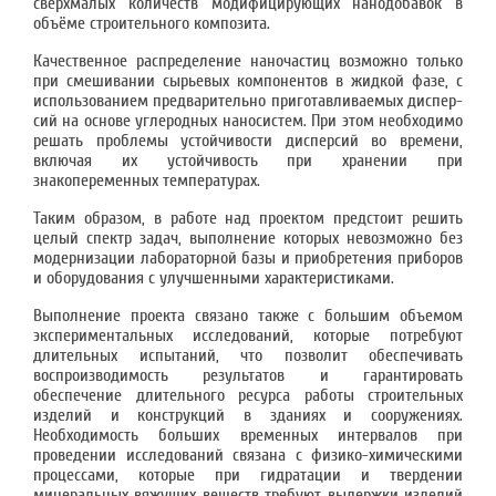
сверхмалых количеств модифицирующих нанодобавок в
объёме строительного композита.
Качественное распределение наночастиц возможно только
при смешивании сырьевых компонентов в жидкой фазе, с
использованием предварительно приготавливаемых диспер­
сий на основе углеродных наносистем. При этом необходимо
решать проблемы устойчиво­сти дисперсий во времени,
включая их устойчивость при хранении при
знакопеременных температурах.
Таким образом, в работе над проектом предстоит решить
целый спектр задач, выполне­ние которых невозможно без
модернизации лабораторной базы и приобретения приборов
и оборудования с улучшенными характеристиками.
Выполнение проекта связано также с большим объемом
экспериментальных исследова­ний, которые потребуют
длительных испытаний, что позволит обеспечивать
воспроизво­димость результатов и гарантировать
обеспечение длительного ресурса работы строитель­ных
изделий и конструкций в зданиях и сооружениях.
Необходимость больших временных интервалов при
проведении исследований связана с физико-химическими
процессами, ко­торые при гидратации и твердении
минеральных вяжущих веществ требуют выдержки из­делий