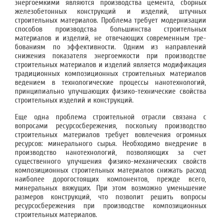
энергоемки­ми являются производства цемента, сборных
железобетонных конструкций и изделий, штучных
строительных материалов. Проблема требует модернизации
способов производ­ства большинства строительных
материалов и изделий, не отвечающих современным тре­
бованиям по эффективности. Одним из направлений
снижения показателя энергоемкости при производстве
строительных материалов и изделий является модификация
традицион­ных композиционных строительных материалов
ведением в технологические процессы на­нотехнологий,
принципиально улучшающих физико-технические свойства
строительных изделий и конструкций.
Еще одна проблема строительной отрасли связана с
вопросами ресурсосбережения, по­скольку производство
строительных материалов требует вовлечения огромных
ресурсов: минерального сырья. Необходимо внедрение в
производство нанотехнологий, позволяю­щих за счет
существенного улучшения физико-механических свойств
композиционных строительных материалов снижать расход
наиболее дорогостоящих компонентов, прежде всего,
минеральных вяжущих. При этом возможно уменьшение
размеров конструкций, что позволит решить вопросы
ресурсосбережения при производстве композиционных
строи­тельных материалов.