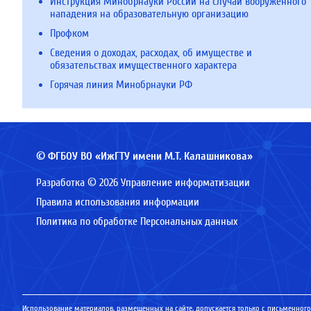
Инструкция Минобрнауки России на случай вооруженного
нападения на образовательную организацию
Профком
Сведения о доходах, расходах, об имуществе и
обязательствах имущественного характера
Горячая линия Минобрнауки РФ
© ФГБОУ ВО «ИжГТУ имени М.Т. Калашникова»
Разработка © 2026 Управление информатизации
Правила использования информации
Политика по обработке Персональных данных
Использование материалов, размещенных на сайте, допускается только с письменного