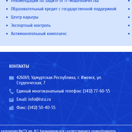
Рекомендации по защите от IT-мошенничества
Образовательный кредит с государственной поддержкой
Центр карьеры
Экспортный контроль
Антимонопольный комплаенс
КОНТАКТЫ
426069, Удмуртская Республика, г. Ижевск, ул.
Студенческая, 7
Единый многоканальный телефон:
(3412) 77-60-55
Email:
info@istu.ru
Факс: (3412) 50-40-55
 разрешения ИжГТУ им. М.Т. Калашникова или соответствующего правообладателя.