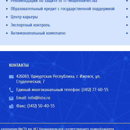
Рекомендации по защите от IT-мошенничества
Образовательный кредит с государственной поддержкой
Центр карьеры
Экспортный контроль
Антимонопольный комплаенс
КОНТАКТЫ
426069, Удмуртская Республика, г. Ижевск, ул.
Студенческая, 7
Единый многоканальный телефон:
(3412) 77-60-55
Email:
info@istu.ru
Факс: (3412) 50-40-55
 разрешения ИжГТУ им. М.Т. Калашникова или соответствующего правообладателя.