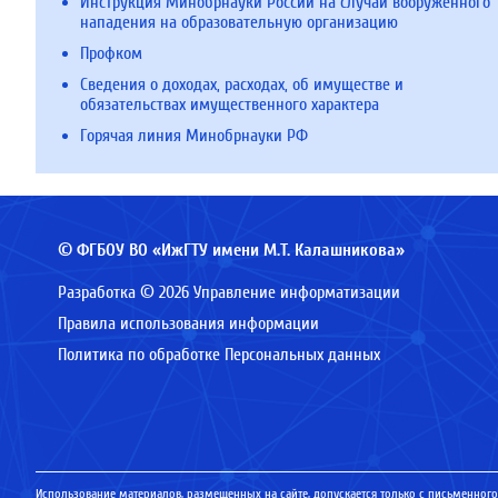
Инструкция Минобрнауки России на случай вооруженного
нападения на образовательную организацию
Профком
Сведения о доходах, расходах, об имуществе и
обязательствах имущественного характера
Горячая линия Минобрнауки РФ
© ФГБОУ ВО «ИжГТУ имени М.Т. Калашникова»
Разработка © 2026 Управление информатизации
Правила использования информации
Политика по обработке Персональных данных
Использование материалов, размещенных на сайте, допускается только с письменного