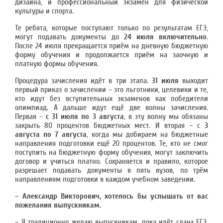
дизайна, и профессиональный экзамен для физической
культуры и спорта.
Те ребята, которые поступают только по результатам ЕГЭ,
могут подавать документы до
24 июля включительно
.
После 24 июля прекращается приём на дневную бюджетную
форму обучения и продолжается приём на заочную и
платную формы обучения.
Процедура зачисления идёт в три этапа.
31 июля
выходит
первый приказ о зачислении – это льготники, целевики и те,
кто идут без вступительных экзаменов как победители
олимпиад. А дальше идут ещё две волны зачисления.
Первая –
с 31 июля по 3 августа
, в эту волну мы обязаны
закрыть 80 процентов бюджетных мест. И вторая – с
3
августа по 7
августа
, когда мы добираем на бюджетные
направления подготовки ещё 20 процентов. Те, кто не смог
поступить на бюджетную форму обучения, могут заключить
договор и учиться платно. Сохраняется и правило, которое
разрешает подавать документы в пять вузов, по трём
направлениям подготовки в каждом учебном заведении.
– Александр Викторович, хотелось бы услышать от вас
пожелания выпускникам.
– Я традиционно желаю выпускникам, пока идёт сдача ЕГЭ,