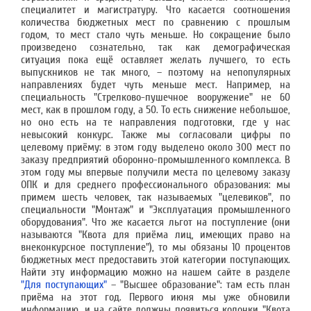
специалитет и магистратуру. Что касается соотношения
количества бюджетных мест по сравнению с прошлым
годом, то мест стало чуть меньше. Но сокращение было
произведено сознательно, так как демографическая
ситуация пока ещё оставляет желать лучшего, то есть
выпускников не так много, – поэтому на непопулярных
направлениях будет чуть меньше мест. Например, на
специальность "Стрелково-пушечное вооружение" не 60
мест, как в прошлом году, а 50. То есть снижение небольшое,
но оно есть на те направления подготовки, где у нас
невысокий конкурс. Также мы согласовали цифры по
целевому приёму: в этом году выделено около 300 мест по
заказу предприятий оборонно-промышленного комплекса. В
этом году мы впервые получили места по целевому заказу
ОПК и для среднего профессионального образования: мы
примем шесть человек, так называемых "целевиков", по
специальности "Монтаж" и "Эксплуатация промышленного
оборудования". Что же касается льгот на поступление (они
называются "Квота для приёма лиц, имеющих право на
внеконкурсное поступление"), то мы обязаны 10 процентов
бюджетных мест предоставить этой категории поступающих.
Найти эту информацию можно на нашем сайте в разделе
"Для поступающих"
– "Высшее образование": там есть план
приёма на этот год. Первого июня мы уже обновили
информацию, и на сайте должны появиться колонки "Квота