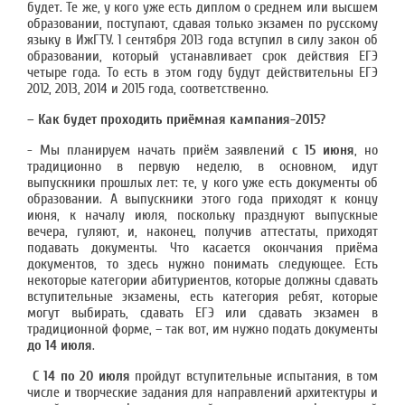
будет. Те же, у кого уже есть диплом о среднем или высшем
образовании, поступают, сдавая только экзамен по русскому
языку в ИжГТУ. 1 сентября 2013 года вступил в силу закон об
образовании, который устанавливает срок действия ЕГЭ
четыре года. То есть в этом году будут действительны ЕГЭ
2012, 2013, 2014 и 2015 года, соответственно.
– Как будет проходить приёмная кампания-2015?
- Мы планируем начать приём заявлений
с 15 июня
, но
традиционно в первую неделю, в основном, идут
выпускники прошлых лет: те, у кого уже есть документы об
образовании. А выпускники этого года приходят к концу
июня, к началу июля, поскольку празднуют выпускные
вечера, гуляют, и, наконец, получив аттестаты, приходят
подавать документы. Что касается окончания приёма
документов, то здесь нужно понимать следующее. Есть
некоторые категории абитуриентов, которые должны сдавать
вступительные экзамены, есть категория ребят, которые
могут выбирать, сдавать ЕГЭ или сдавать экзамен в
традиционной форме, – так вот, им нужно подать документы
до 14 июля
.
С 14 по 20 июля
пройдут вступительные испытания, в том
числе и творческие задания для направлений архитектуры и