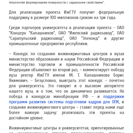
технологии формирования поверхности с заданными свойствами".
Для реализации проекта ИжГТУ получит федеральную
поддержку в размере 100 миллионов сроком на три года.
Среди партнеров университета в реализации проекта – ОАО
"Концерн "Калашников", ОАО "Ижевский радиозавод", ОАО
"Сарапульский радиозавод", ОАО "Элеконд" и другие
промышленные предприятия республики.
– Конкурс по созданию инжиниринговых центров в вузах
министерство образования и науки Российской Федерации и
министерство торговли и промышленности Российской
Федерации объявляют во второй раз, – комментирует победу
вуза ректор ИжГТУ имени М. Т. Калашникова Борис
Якимович. – Безусловно, выиграть этот конкурс – почетно
для университета. Это говорит и о высоком авторитете
нашего вуза, и о том, что он динамично развивается. Но
победа в конкурсах минобрнауки РФ – и
поддержки
программ развития системы подготовки кадров для ОПК
, и
создания инжинирингового центра – ставит перед нами еще
более важную задачу: реализовать эти проекты на
достойном уровне.
Инжиниринговые центры в университетах, ориентированные