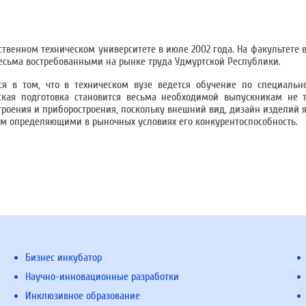
твенном техническом университете в июле 2002 года. На факультете в
есьма востребованными на рынке труда Удмуртской Республики.
ся в том, что в техническом вузе ведется обучение по специальн
ская подготовка становится весьма необходимой выпускникам не т
троения и приборостроения, поскольку внешний вид, дизайн изделий
ом определяющими в рыночных условиях его конкурентоспособность.
Бизнес инкубатор
Научно-инновационные разработки
Инклюзивное образование