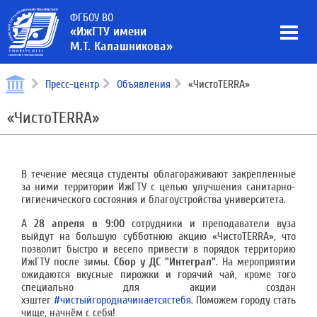
ФГБОУ ВО
«ИжГТУ имени
М.Т. Калашникова»
Пресс-центр
Объявления
«ЧистоTERRA»
«ЧистоTERRA»
В течение месяца студенты облагораживают закрепленные
за ними территории ИжГТУ с целью улучшения санитарно-
гигиенического состояния и благоустройства университета.
А
28 апреля в 9:00
сотрудники и преподаватели вуза
выйдут на большую субботнюю акцию «ЧистоTERRA», что
позволит быстро и веcело привести в порядок территорию
ИжГТУ после зимы.
Сбор у ДС "Интеграл"
. На мероприятии
ожидаются вкусные пирожки и горячий чай, кроме того
специально для акции создан
хэштег
#чистыйгородначинаетсястебя
. Поможем городу стать
чище, начнём с себя!