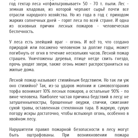
год гектар леса «отфильтровывает» 50 - 70 т. пыли. Лес -
земная кладовая, из которой черпают сырьё почти все
отрасли народного хозяйства. Но из года в год с приходом
жарких солнечных дней - горят леса по всей стране. И одна
из основных причин лесных пожаров - человеческая
беспечность.
У леса есть злейший враг - огонь. И всё то, что создано
природой или посажено человеком за долгие годы, может
погибнуть от огня в течение нескольких часов. Лесной пожар
страшен. Уничтожены деревья, птице негде свить гнездо,
прочь уходят звери, также огонь может распространиться на
жилые дома.
Лесной пожар называют стихийным бедствием. Но так ли уж
оно стихийно? Так, из-за ударов молнии и самовозгорания
торфа возникает 10% лесных пожаров, а остальные 90% - по
вине человека. Наиболее частая причина бедствий в лесу: не
затушенныекостры, брошенные окурки, спички, сжигание
сухой травы, оставленная стеклянная тара. В жаркую, сухую
погоду искры достаточно, чтобы вспыхнул огонь, особенно в
хвойном лесу.
Нарушители правил пожарной безопасности в лесу могут
быть оштрафованы. При возникновении пожара