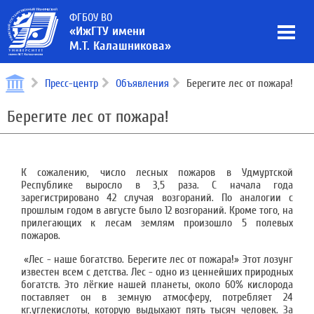
ФГБОУ ВО
«ИжГТУ имени
М.Т. Калашникова»
Пресс-центр
Объявления
Берегите лес от пожара!
Берегите лес от пожара!
К сожалению, число лесных пожаров в Удмуртской
Республике выросло в 3,5 раза. С начала года
зарегистрировано 42 случая возгораний. По аналогии с
прошлым годом в августе было 12 возгораний. Кроме того, на
прилегающих к лесам землям произошло 5 полевых
пожаров.
«Лес - наше богатство. Берегите лес от пожара!» Этот лозунг
известен всем с детства. Лес - одно из ценнейших природных
богатств. Это лёгкие нашей планеты, около 60% кислорода
поставляет он в земную атмосферу, потребляет 24
кг.углекислоты, которую выдыхают пять тысяч человек. За