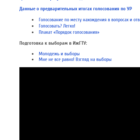
Данные о предварительных итогах голосования по УР
Голосование по месту нахождения в вопросах и отв
Голосовать? Легко!
Плакат «Порядок голосования»
Подготовка к выборам в ИжГТУ:
Молодежь и выборы
Мне не все равно! Взгляд на выборы