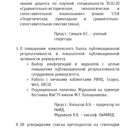
звания доцента по научной специальности 10.02.20
«Сравнительно-историческое, типологическое и
сопоставительное языкознание» (новая: 5.9.8
«Теоретическая, прикладная и сравнительно-
сопоставительная лингвистика»).
Предст.: Сивцев Н.С. – ученый
секретарь.
О повышении комплексного балла публикационной
результативности и показателей публикационной
активности университета.
Выбор конференций и журналов с целью
повышения публикационной результативности
сотрудников университета.
Работа с личными кабинетами РИНЦ, Scopus,
WoS, ORCID.
Редакционная политика Журналов на примере
Вестника ИжГТУ имени М.Т. Калашникова.
Предст.: Копысов А.Н. – проректор по
НиИД,
Муравьев В.В. – зав.каф. ПиМИКД.
Об утверждении списка претендентов на стипендии