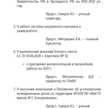
Правительства РФ и Президента РФ на 2021–2022 уч.
год.
Предст.: Сивцев Н.С. – ученый
секретарь.
О работе системы внутреннего контроля в
университете.
Предст.: Митрошин А.А. – главный
бухгалтер.
О выполнении решений Ученого совета:
6.1. От 01.06.2020 г. (протокол № 5):
о программе воспитательной и внеучебной
работы на 2021 г.
Предст.: Мельниченко Д.В. –
проректор по СРиВР.
О внесении изменений в Положение об установлении
мемориальных досок на территории ФГБОУ ВО «ИжГТУ
имени М.Т. Калашникова».
Предст.: Сивцев Н.С. – ученый