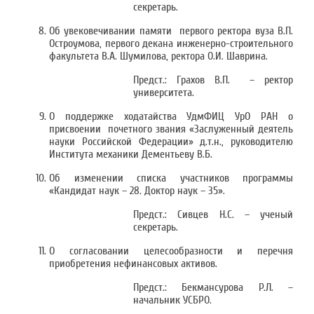
секретарь.
Об увековечивании памяти первого ректора вуза В.П.
Остроумова, первого декана инженерно-строительного
факультета В.А. Шумилова, ректора О.И. Шаврина.
Предст.: Грахов В.П. – ректор
университета.
О поддержке ходатайства УдмФИЦ УрО РАН о
присвоении почетного звания «Заслуженный деятель
науки Российской Федерации» д.т.н., руководителю
Института механики Дементьеву В.Б.
Об изменении списка участников программы
«Кандидат наук – 28. Доктор наук – 35».
Предст.: Сивцев Н.С. – ученый
секретарь.
О согласовании целесообразности и перечня
приобретения нефинансовых активов.
Предст.: Бекмансурова Р.Л. –
начальник УСБРО.