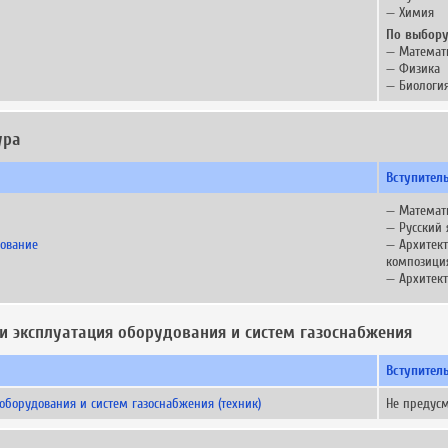
— Химия
По выбору
— Математ
— Физика
— Биологи
ура
Вступител
— Математ
— Русский 
рование
— Архитек
композици
— Архитек
и эксплуатация оборудования и систем газоснабжения
Вступител
оборудования и систем газоснабжения (техник)
Не предус