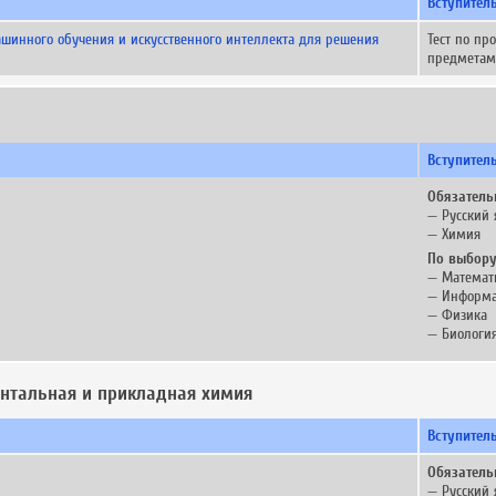
Вступител
шинного обучения и искусственного интеллекта для решения
Тест по п
предметам
Вступител
Обязатель
— Русский 
— Химия
По выбору
— Математ
— Информа
— Физика
— Биологи
ентальная и прикладная химия
Вступител
Обязатель
— Русский 