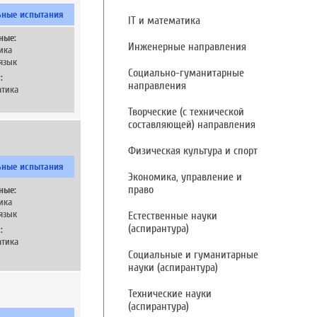
ьные испытания
IT и математика
ные:
Инженерные направления
ика
язык
Социально-гуманитарные
:
направления
тика
Творческие (с технической
составляющей) направления
Физическая культура и спорт
ьные испытания
Экономика, управление и
право
ные:
ика
язык
Естественные науки
(аспирантура)
:
тика
Социальные и гуманитарные
науки (аспирантура)
Технические науки
(аспирантура)