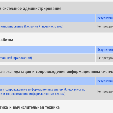
 и системное администрирование
Вступител
министрирование (Системный администратор)
Не предус
работка
Вступител
отчик веб-приложений)
Не предус
ская эксплуатация и сопровождение информационных систе
Вступител
ия и сопровождение информационных систем (Специалист по
Не предус
ции и сопровождению информационных систем)
тика и вычислительная техника