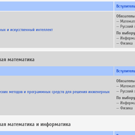
Вступител
Обязатель
— Математ
— Русский 
ных и искусственный интеллект
По выбору
— Информа
— Физика
ная математика
Вступител
Обязатель
— Математ
— Русский 
ских методов и программных средств для решения инженерных
По выбору
— Информа
— Физика
ная математика и информатика