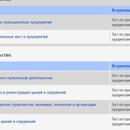
Вступител
Тест по п
в и промышленных предприятий
предметам
Тест по п
селенных мест и предприятий
предметам
ьство
Вступител
Тест по п
нно-строительной деятельностью
предметам
Тест по п
ия и реконструкция зданий и сооружений
предметам
ское строительство: экономика, технология и организация
Тест по п
предметам
Тест по п
 зданий и сооружений
предметам