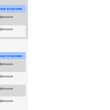
ьные испытания
рофильным
рофильным
ьные испытания
рофильным
рофильным
рофильным
рофильным