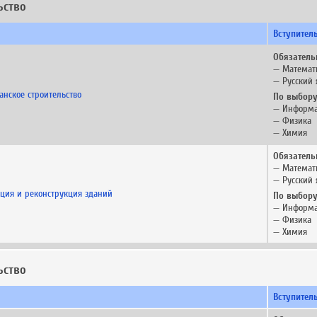
ьство
Вступител
Обязатель
— Математ
— Русский 
нское строительство
По выбору
— Информа
— Физика
— Химия
Обязатель
— Математ
— Русский 
ация и реконструкция зданий
По выбору
— Информа
— Физика
— Химия
ьство
Вступител