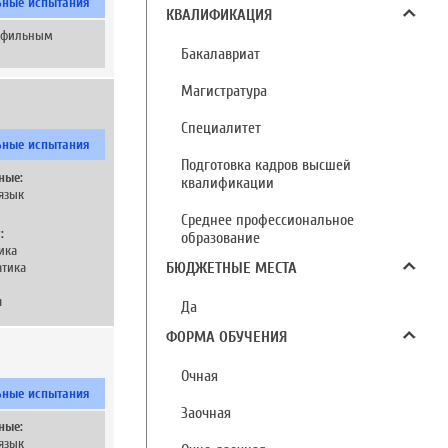
ьные испытания
КВАЛИФИКАЦИЯ
рофильным
Бакалавриат
Магистратура
Специалитет
ьные испытания
Подготовка кадров высшей
ные:
квалификации
язык
Среднее профессиональное
:
образование
ика
тика
БЮДЖЕТНЫЕ МЕСТА
я
Да
ФОРМА ОБУЧЕНИЯ
Очная
ьные испытания
Заочная
ные:
язык