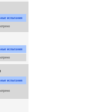
ьные испытания
мотрено
ьные испытания
мотрено
м
ьные испытания
мотрено