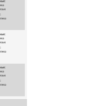
ные:
ика
язык
:
тика
ные:
ика
язык
:
тика
ные:
ика
язык
:
тика