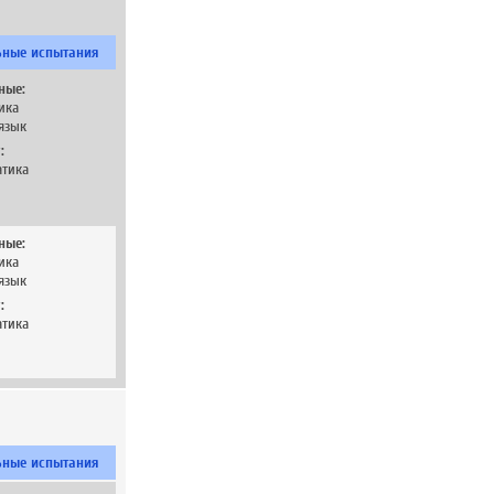
ьные испытания
ные:
ика
язык
:
тика
ные:
ика
язык
:
тика
ьные испытания