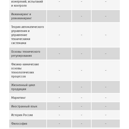
измерений, испытаний
-
-
-
и контроля
Инжиниринг и
-
-
-
реинжиниринг
Теория автоматического
управления и
управление
-
-
-
техническими
системами
Основы технического
-
-
-
регулирования
Физико-химические
основы
-
-
-
технологических
процессов
Жизненный цикл
-
-
-
продукции
Маркетинг
-
-
-
Иностранный язык
-
-
-
История России
-
-
-
Философия
-
-
-