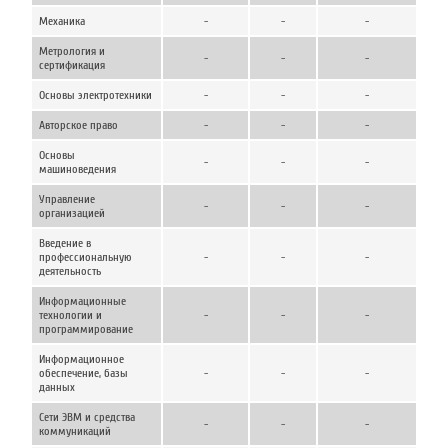
Механика
-
-
-
Метрология и
-
-
-
сертификация
Основы электротехники
-
-
-
Авторское право
-
-
-
Основы
-
-
-
машиноведения
Управление
-
-
-
организацией
Введение в
профессиональную
-
-
-
деятельность
Информационные
технологии и
-
-
-
программирование
Информационное
обеспечение, базы
-
-
-
данных
Сети ЭВМ и средства
-
-
-
коммуникаций