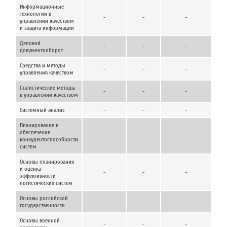
Информационные
технологии в
-
-
-
управлении качеством
и защита информации
Деловой
-
-
-
документооборот
Средства и методы
-
-
-
управления качеством
Статистические методы
-
-
-
в управлении качеством
Системный анализ
-
-
-
Планирование и
обеспечение
-
-
-
конкурентоспособности
систем
Основы планирования
и оценка
-
-
-
эффективности
логистических систем
Основы российской
-
-
-
государственности
Основы военной
-
-
-