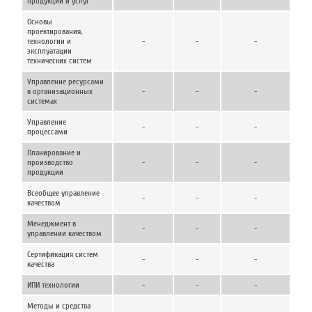
продукции и услуг
Основы
проектирования,
технологии и
-
-
-
эксплуатации
технических систем
Управление ресурсами
в организационных
-
-
-
системах
Управление
-
-
-
процессами
Планирование и
производство
-
-
-
продукции
Всеобщее управление
-
-
-
качеством
Менеджмент в
-
-
-
управлении качеством
Сертификация систем
-
-
-
качества
ИПИ технологии
-
-
-
Методы и средства