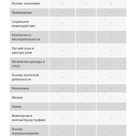
Основы экономики
-
-
-
Правоведение
-
-
-
Социальное
-
-
-
взаимодействие
Безопасность
-
-
-
жизнедеятельности
Русский язык и
-
-
-
культура речи
Физическая культура и
-
-
-
спорт
Основы проектной
-
-
-
деятельности
Математика
-
-
-
Физика
-
-
-
Химия
-
-
-
Инженерная и
-
-
-
компьютерная графика
Основы
-
-
-
материаловедения