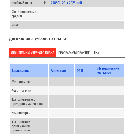
Учебный план
270302-20-з-2026+.pdf
Фонд оценочных
средств
Иное
Дисциплины учебного плана
ДИСЦИПЛИНЫ УЧЕБНОГО ПЛАНА
ПРОГРАММЫ ПРАКТИК
ГИА
Методические
Дисциплина
Аннотация
РПД
указания
Менеджмент
-
-
-
Аудит качества
-
-
-
Технологическое
-
-
-
предпринимательство
Квалиметрия
-
-
-
Технология и
организация
-
-
-
производства