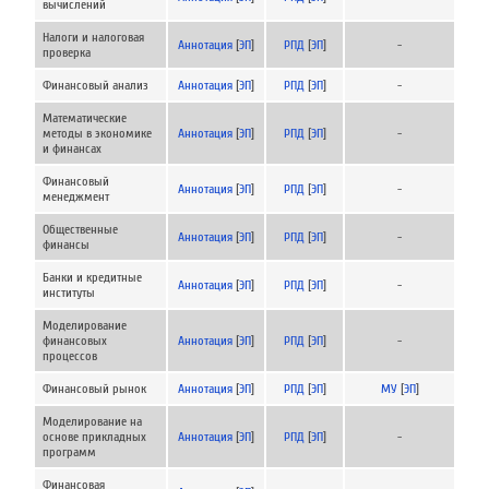
вычислений
Налоги и налоговая
Аннотация
[
ЭП
]
РПД
[
ЭП
]
-
проверка
Финансовый анализ
Аннотация
[
ЭП
]
РПД
[
ЭП
]
-
Математические
методы в экономике
Аннотация
[
ЭП
]
РПД
[
ЭП
]
-
и финансах
Финансовый
Аннотация
[
ЭП
]
РПД
[
ЭП
]
-
менеджмент
Общественные
Аннотация
[
ЭП
]
РПД
[
ЭП
]
-
финансы
Банки и кредитные
Аннотация
[
ЭП
]
РПД
[
ЭП
]
-
институты
Моделирование
финансовых
Аннотация
[
ЭП
]
РПД
[
ЭП
]
-
процессов
Финансовый рынок
Аннотация
[
ЭП
]
РПД
[
ЭП
]
МУ
[
ЭП
]
Моделирование на
основе прикладных
Аннотация
[
ЭП
]
РПД
[
ЭП
]
-
программ
Финансовая