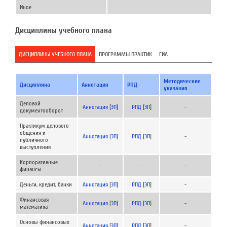
Иное
Дисциплины учебного плана
ДИСЦИПЛИНЫ УЧЕБНОГО ПЛАНА
ПРОГРАММЫ ПРАКТИК
ГИА
Методические
Дисциплина
Аннотация
РПД
указания
Деловой
Аннотация
[
ЭП
]
РПД
[
ЭП
]
-
документооборот
Практикум делового
общения и
Аннотация
[
ЭП
]
РПД
[
ЭП
]
-
публичного
выступления
Корпоративные
-
-
-
финансы
Деньги, кредит, банки
Аннотация
[
ЭП
]
РПД
[
ЭП
]
-
Финансовая
Аннотация
[
ЭП
]
РПД
[
ЭП
]
-
математика
Основы финансовых
Аннотация
[
ЭП
]
РПД
[
ЭП
]
-