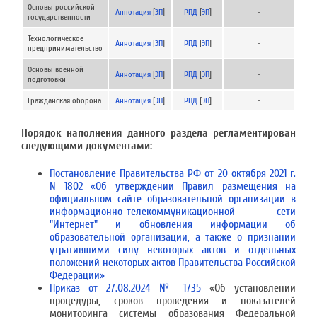
Основы российской
Аннотация
[
ЭП
]
РПД
[
ЭП
]
-
государственности
Технологическое
Аннотация
[
ЭП
]
РПД
[
ЭП
]
-
предпринимательство
Основы военной
Аннотация
[
ЭП
]
РПД
[
ЭП
]
-
подготовки
Гражданская оборона
Аннотация
[
ЭП
]
РПД
[
ЭП
]
-
Порядок наполнения данного раздела регламентирован
следующими документами:
Постановление Правительства РФ от 20 октября 2021 г.
N 1802 «Об утверждении Правил размещения на
официальном сайте образовательной организации в
информационно-телекоммуникационной сети
"Интернет" и обновления информации об
образовательной организации, а также о признании
утратившими силу некоторых актов и отдельных
положений некоторых актов Правительства Российской
Федерации»
Приказ от 27.08.2024 № 1735
«Об установлении
процедуры, сроков проведения и показателей
мониторинга системы образования Федеральной