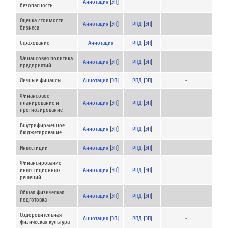
Аннотация
[
ЭП
]
-
-
безопасность
Оценка стоимости
Аннотация
[
ЭП
]
РПД
[
ЭП
]
-
бизнеса
Страхование
Аннотация
РПД
[
ЭП
]
-
Финансовая политика
Аннотация
[
ЭП
]
РПД
[
ЭП
]
-
предприятий
Личные финансы
Аннотация
[
ЭП
]
РПД
[
ЭП
]
-
Финансовое
планирование и
Аннотация
[
ЭП
]
РПД
[
ЭП
]
-
прогнозирование
Внутрифирменное
Аннотация
[
ЭП
]
РПД
[
ЭП
]
-
бюджетирование
Инвестиции
Аннотация
[
ЭП
]
РПД
[
ЭП
]
-
Финансирование
инвестиционных
Аннотация
[
ЭП
]
РПД
[
ЭП
]
-
решений
Общая физическая
Аннотация
[
ЭП
]
РПД
[
ЭП
]
-
подготовка
Оздоровительная
Аннотация
[
ЭП
]
РПД
[
ЭП
]
-
физическая культура