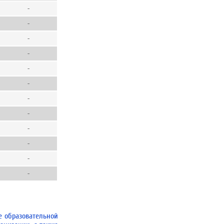
-
-
-
-
-
-
-
-
-
-
-
-
е образовательной