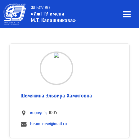
ФГБОУ ВО
«ИжГТУ имени
М.Т. Калашникова»
Шемякина Эльвира Хамитовна
корпус 5
, 1005
beam-new@mail.ru