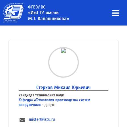
ФГБОУ ВО
«ИжГТУ имени
М.Т. Калашникова»
Стерхов Михаил Юрьевич
кандидат технических наук
Кафедра «Технология производства систем
вооружения»
- доцент
mister@istu.ru